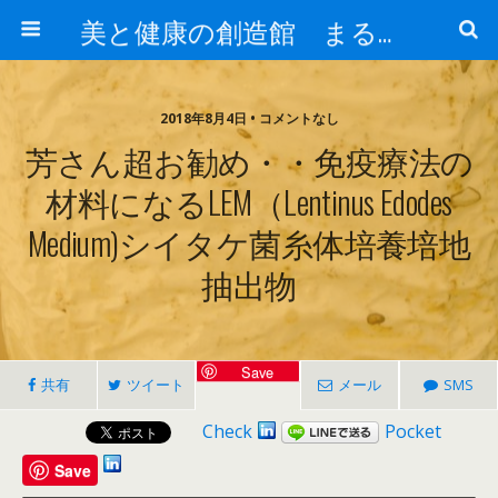
美と健康の創造館 まるとみ薬品 ぐんまの薬屋 芳さんのブログ
2018年8月4日 • コメントなし
芳さん超お勧め・・免疫療法の
材料になるLEM（Lentinus Edodes
Medium)シイタケ菌糸体培養培地
抽出物
Save
共有
ツイート
メール
SMS
Check
Pocket
Save