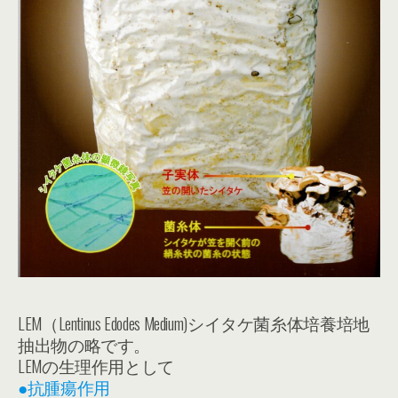
LEM（Lentinus Edodes Medium)シイタケ菌糸体培養培地
抽出物の略です。
LEMの生理作用として
●抗腫瘍作用