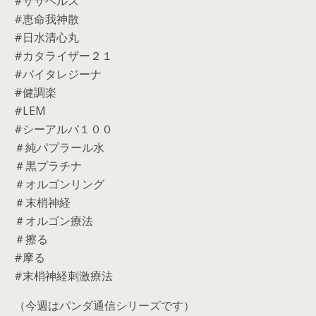
#ササヘルス
#恵命我神散
#日水清心丸
#カタライザー２１
#バイタレジーナ
#健調楽
#LEM
#シーアルパ１００
＃純パプラール水
＃黒プラチナ
＃オルゴンリング
＃末梢神経
＃オルゴン療法
＃擦る
#摩る
#末梢神経刺激療法
（今週はパンダ通信シリーズです）