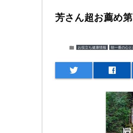
芳さん超お薦め
folder
お役立ち健康情報
朝一番の心と
twitter
facebook