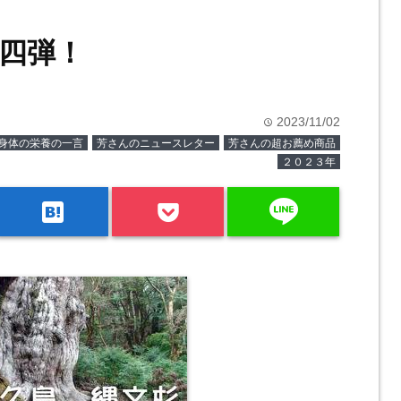
第四弾！
2023/11/02
time
身体の栄養の一言
芳さんのニュースレター
芳さんの超お薦め商品
２０２３年
line
hatenabookmark