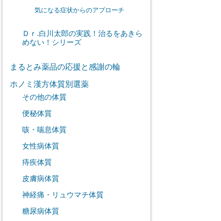
気になる症状からのアプローチ
Ｄｒ.白川太郎の実践！治るをあきら
めない！シリーズ
まるとみ薬品の応援と感謝の輪
ホノミ漢方体質別選薬
その他の体質
便秘体質
咳・喘息体質
女性病体質
痔疾体質
皮膚病体質
神経痛・リュウマチ体質
糖尿病体質