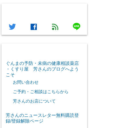
フォローする
line
twitter
facebook
feed
芳さん感謝のご挨拶
ぐんまの予防・未病の健康相談薬店
・くすり屋 芳さんのブログへよう
こそ
お問い合わせ
ご予約・ご相談はこちらから
芳さんのお店について
芳さんのニュースレター無料購読登
録/登録解除ページ