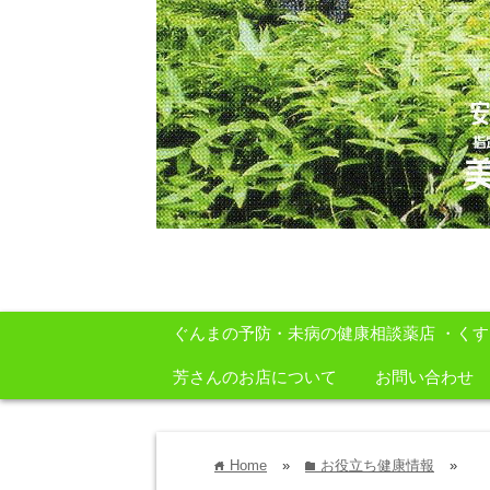
安心・安全・自然をテーマに身体に良いも
ぐんまの予防・未病の健康相談薬店 ・く
芳さんのお店について
お問い合わせ
Home
»
お役立ち健康情報
»
home
folder