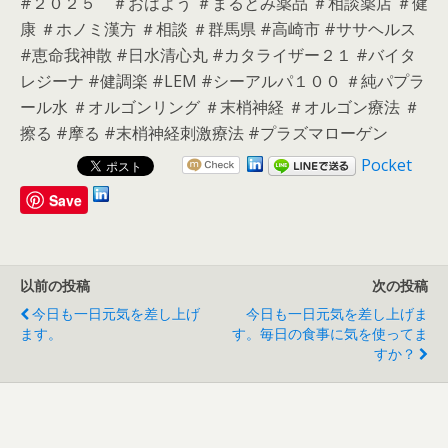
#２０２５ ＃おはよう ＃まるとみ薬品 ＃相談薬店 ＃健
康 ＃ホノミ漢方 ＃相談 ＃群馬県 #高崎市 #ササヘルス
#恵命我神散 #日水清心丸 #カタライザー２１ #バイタ
レジーナ #健調楽 #LEM #シーアルパ１００ ＃純パプラ
ール水 ＃オルゴンリング ＃末梢神経 ＃オルゴン療法 ＃
擦る #摩る #末梢神経刺激療法 #プラズマローゲン
Pocket
Save
以前の投稿
次の投稿
今日も一日元気を差し上げ
今日も一日元気を差し上げま
ます。
す。毎日の食事に気を使ってま
すか？