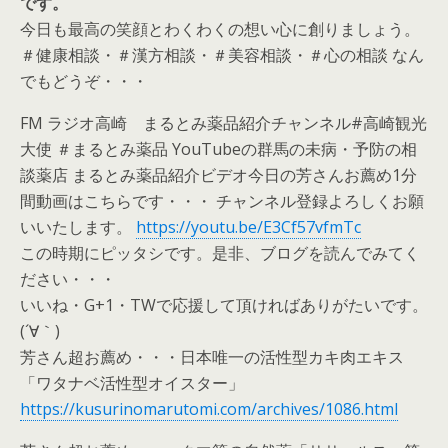
です。
今日も最高の笑顔とわくわくの想い心に創りましょう。
＃健康相談・＃漢方相談・＃美容相談・＃心の相談 なん
でもどうぞ・・・
FM ラジオ高崎 まるとみ薬品紹介チャンネル#高崎観光
大使 ＃まるとみ薬品 YouTubeの群馬の未病・予防の相
談薬店 まるとみ薬品紹介ビデオ今日の芳さんお薦め1分
間動画はこちらです・・・ チャンネル登録よろしくお願
いいたします。
https://youtu.be/E3Cf57vfmTc
この時期にピッタシです。是非、ブログを読んでみてく
ださい・・・
いいね・G+1・TWで応援して頂ければありがたいです。
(´∀｀)
芳さん超お薦め・・・日本唯一の活性型カキ肉エキス
「ワタナベ活性型オイスター」
https://kusurinomarutomi.com/archives/1086.html