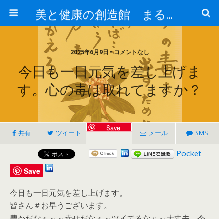
美と健康の創造館 まるとみ薬品 ぐんまの薬屋 芳さんのブログ
2025年6月9日 • コメントなし
今日も一日元気を差し上げま
す。心の毒は取れてますか？
Save
共有
ツイート
メール
SMS
Pocket
Save
今日も一日元気を差し上げます。
皆さん＃お早うございます。
豊かだなぁ～～幸せだなぁ～ツイてるなぁ～大丈夫、今