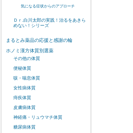
気になる症状からのアプローチ
Ｄｒ.白川太郎の実践！治るをあきら
めない！シリーズ
まるとみ薬品の応援と感謝の輪
ホノミ漢方体質別選薬
その他の体質
便秘体質
咳・喘息体質
女性病体質
痔疾体質
皮膚病体質
神経痛・リュウマチ体質
糖尿病体質