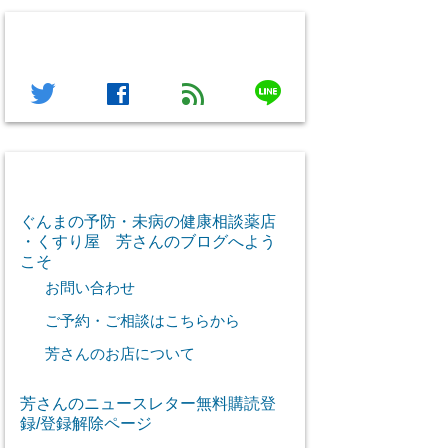
フォローする
line
twitter
facebook
feed
芳さん感謝のご挨拶
ぐんまの予防・未病の健康相談薬店
・くすり屋 芳さんのブログへよう
こそ
お問い合わせ
ご予約・ご相談はこちらから
芳さんのお店について
芳さんのニュースレター無料購読登
録/登録解除ページ