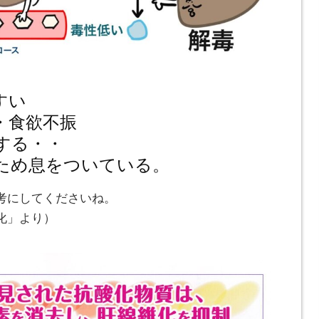
すい
・食欲不振
する・・
ため息をついている。
考にしてくださいね。
化」より）