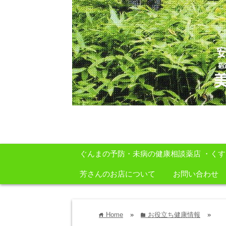
安心・安全・自然をテーマに身体に良いも
ぐんまの予防・未病の健康相談薬店 ・く
芳さんのお店について
お問い合わせ
Home
»
お役立ち健康情報
»
home
folder