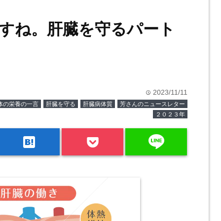
すね。肝臓を守るパート
2023/11/11
time
体の栄養の一言
肝臓を守る
肝臓病体質
芳さんのニュースレター
２０２３年
line
hatenabookmark