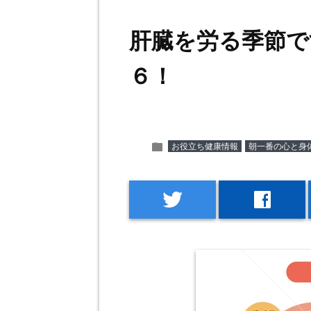
肝臓を労る季節で
６！
folder
お役立ち健康情報
朝一番の心と身
twitter
facebook