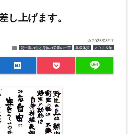
差し上げます。
2025/03/17
time
folder
朝一番の心と身体の栄養の一言
鼻病体質
２０２５年
line
hatenabookmark