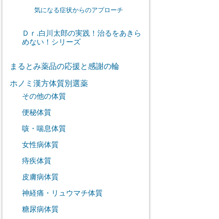
気になる症状からのアプローチ
Ｄｒ.白川太郎の実践！治るをあきら
めない！シリーズ
まるとみ薬品の応援と感謝の輪
ホノミ漢方体質別選薬
その他の体質
便秘体質
咳・喘息体質
女性病体質
痔疾体質
皮膚病体質
神経痛・リュウマチ体質
糖尿病体質