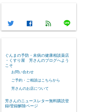
フォローする
line
twitter
facebook
feed
芳さん感謝のご挨拶
ぐんまの予防・未病の健康相談薬店
・くすり屋 芳さんのブログへよう
こそ
お問い合わせ
ご予約・ご相談はこちらから
芳さんのお店について
芳さんのニュースレター無料購読登
録/登録解除ページ