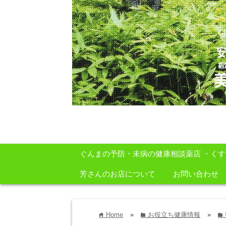
安心・安全・自然をテーマに身体に良いも
ぐんまの予防・未病の健康相談薬店 ・く
芳さんのお店について
お問い合わせ
Home
»
お役立ち健康情報
»
home
folder
folder