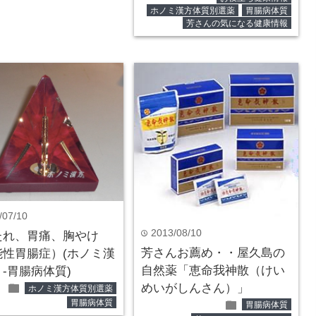
ホノミ漢方体質別選薬
胃腸病体質
芳さんの気になる健康情報
/07/10
2013/08/10
time
たれ、胃痛、胸やけ
芳さんお薦め・・屋久島の
能性胃腸症）(ホノミ漢
自然薬「恵命我神散（けい
-胃腸病体質)
folder
めいがしんさん）」
ホノミ漢方体質別選薬
folder
胃腸病体質
胃腸病体質