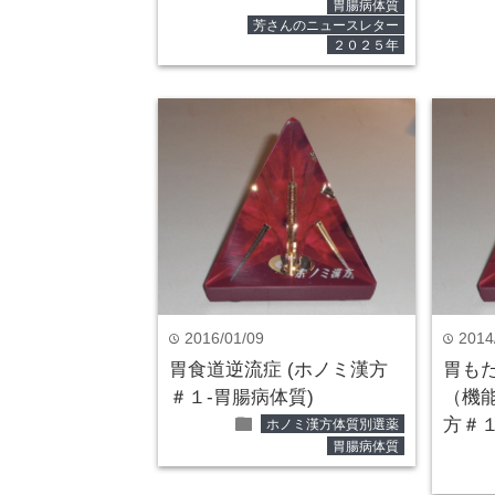
胃腸病体質
芳さんのニュースレター
２０２５年
2016/01/09
2014
time
time
胃食道逆流症 (ホノミ漢方
胃も
＃１-胃腸病体質)
（機
folder
方＃１
ホノミ漢方体質別選薬
胃腸病体質