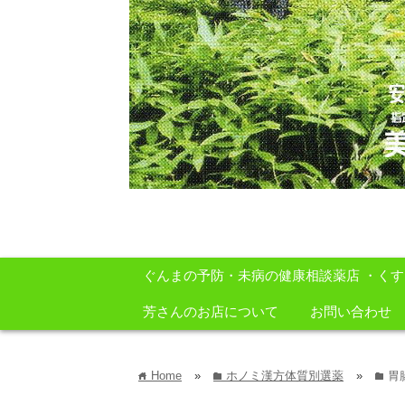
安心・安全・自然をテーマに身体に良いも
ぐんまの予防・未病の健康相談薬店 ・く
芳さんのお店について
お問い合わせ
Home
»
ホノミ漢方体質別選薬
»
胃
home
folder
folder