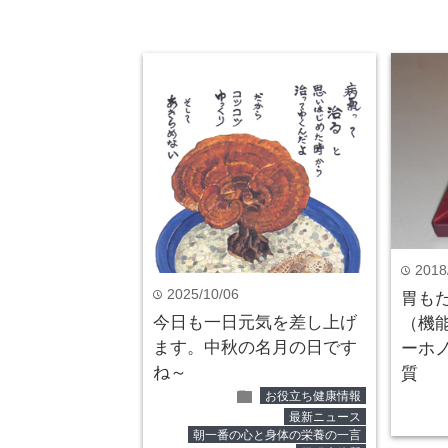
胃腸病体質
folder
2018
time
2025/10/06
time
胃も
今日も一日元気を差し上げ
（機
ます。中秋の名月の日です
ーホ
ね～
質
folder
お役立ち健康情報
最新ニュース
朝一番の心と身体の栄養の一言