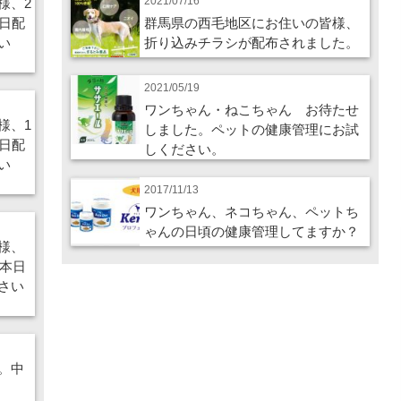
2021/07/16
様、2
日配
群馬県の西毛地区にお住いの皆様、
い
折り込みチラシが配布されました。
2021/05/19
ワンちゃん・ねこちゃん お待たせ
様、1
しました。ペットの健康管理にお試
日配
しください。
い
2017/11/13
ワンちゃん、ネコちゃん、ペットち
ゃんの日頃の健康管理してますか？
様、
が本日
さい
。中