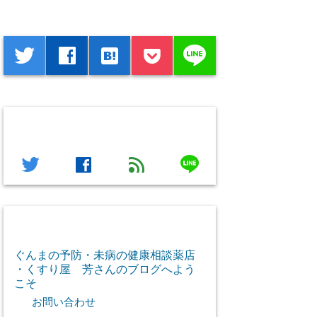
シェアする
line
twitter
facebook
hatenabookmark
フォローする
line
twitter
facebook
feed
芳さん感謝のご挨拶
ぐんまの予防・未病の健康相談薬店
・くすり屋 芳さんのブログへよう
こそ
お問い合わせ