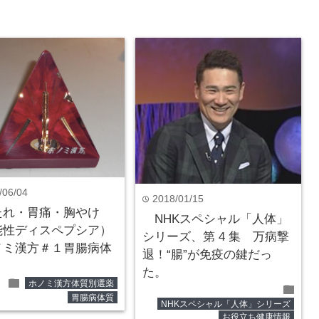
/06/04
2018/01/15
time
たれ・胃痛・胸やけ
NHKスペシャル「人体」
能性ディスペプシア）
シリーズ、第 4 集 万病撃
ノミ漢方＃１胃腸病体
退！“腸”が免疫の鍵だっ
た。
folder
ホノミ漢方体質別選薬
folder
胃腸病体質
NHKスペシャル「人体」シリーズ
お役立ち健康情報