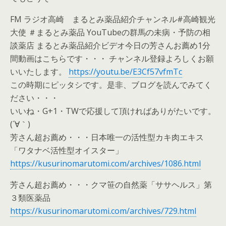
FM ラジオ高崎 まるとみ薬品紹介チャンネル#高崎観光
大使 ＃まるとみ薬品 YouTubeの群馬の未病・予防の相
談薬店 まるとみ薬品紹介ビデオ今日の芳さんお薦め1分
間動画はこちらです・・・ チャンネル登録よろしくお願
いいたします。
https://youtu.be/E3Cf57vfmTc
この時期にピッタシです。是非、ブログを読んでみてく
ださい・・・
いいね・G+1・TWで応援して頂ければありがたいです。
(´∀｀)
芳さん超お薦め・・・日本唯一の活性型カキ肉エキス
「ワタナベ活性型オイスター」
https://kusurinomarutomi.com/archives/1086.html
芳さん超お薦め・・・クマ笹の自然薬「ササヘルス」第
３類医薬品
https://kusurinomarutomi.com/archives/729.html