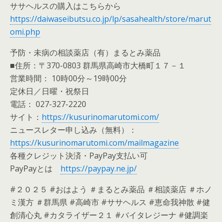
ササヘルスの購入はこちらから
https://daiwaseibutsu.co.jp/lp/sasahealth/store/marut
omi.php
予防・未病の相談薬店（有）まるとみ薬品
■住所：〒370-0803 群馬県高崎市大橋町１７－１
営業時間： 10時00分～19時00分
定休日／日曜・祝祭日
電話： 027-327-2220
サイト：
https://kusurinomarutomi.com/
ニュースレター申し込み（無料）：
https://kusurinomarutomi.com/mailmagazine
各種クレジット決済・PayPay支払い可
PayPayとは
https://paypay.ne.jp/
#２０２５ #おはよう ＃まるとみ薬品 ＃相談薬店 ＃ホノ
ミ漢方 ＃群馬県 #高崎市 #ササヘルス #恵命我神散 #健
創清心丸 #カタライザー２１ #バイタレジーナ #健調楽