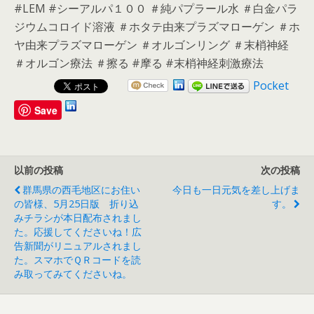
#LEM #シーアルパ１００ ＃純パプラール水 ＃白金パラ
ジウムコロイド溶液 ＃ホタテ由来プラズマローゲン ＃ホ
ヤ由来プラズマローゲン ＃オルゴンリング ＃末梢神経
＃オルゴン療法 ＃擦る #摩る #末梢神経刺激療法
Pocket
Save
以前の投稿
次の投稿
群馬県の西毛地区にお住い
今日も一日元気を差し上げま
の皆様、5月25日版 折り込
す。
みチラシが本日配布されまし
た。応援してくださいね！広
告新聞がリニュアルされまし
た。スマホでＱＲコードを読
み取ってみてくださいね。