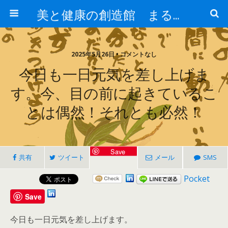
美と健康の創造館 まるとみ薬品 ぐんまの薬屋 芳さんのブログ
2025年5月26日 • コメントなし
今日も一日元気を差し上げま
す。今、目の前に起きているこ
とは偶然！それとも必然！
Save
共有
ツイート
メール
SMS
Pocket
Save
今日も一日元気を差し上げます。