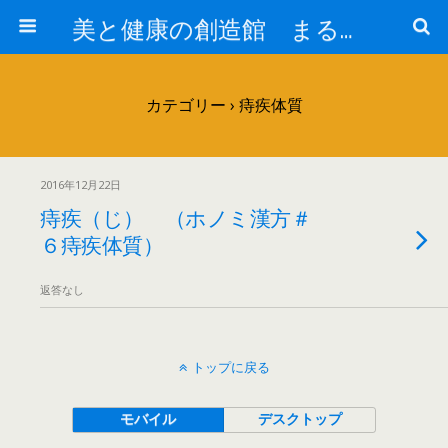
美と健康の創造館 まるとみ薬品 ぐんまの薬屋 芳さんのブログ
カテゴリー ›
痔疾体質
2016年12月22日
痔疾（じ） （ホノミ漢方＃
６痔疾体質）
返答なし
トップに戻る
モバイル
デスクトップ