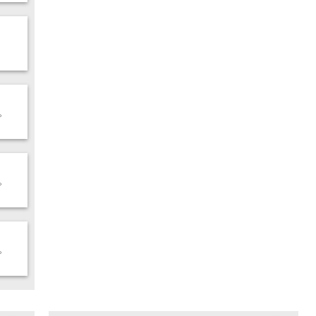
。
。
。