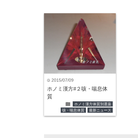
2015年7月
time
2015/07/09
time
ホノミ漢方#２咳・喘息体
質
folder
ホノミ漢方体質別選薬
咳・喘息体質
最新ニュース