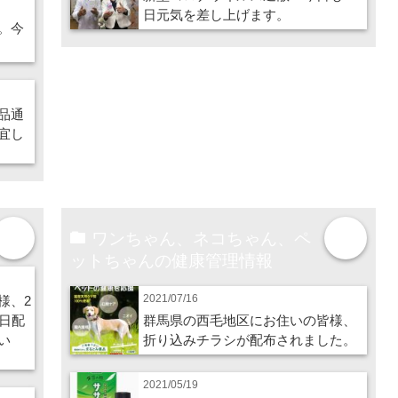
日元気を差し上げます。
。今
品通
宜し
ワンちゃん、ネコちゃん、ペ
more
more
ットちゃんの健康管理情報
2021/07/16
様、2
日配
群馬県の西毛地区にお住いの皆様、
い
折り込みチラシが配布されました。
2021/05/19