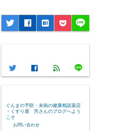
シェアする
line
twitter
facebook
hatenabookmark
フォローする
line
twitter
facebook
feed
芳さん感謝のご挨拶
ぐんまの予防・未病の健康相談薬店
・くすり屋 芳さんのブログへよう
こそ
お問い合わせ