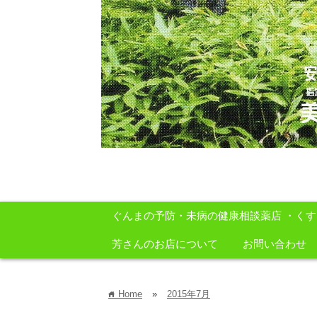
安心・安全・自然をテーマに身体に良いも
ぐんまの予防・未病の健康相談薬店 ・く
芳さんのお店について
お問い合わせ
Home
»
2015年7月
home