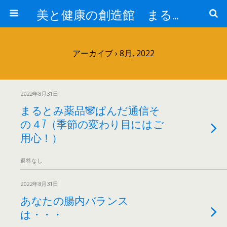
美と健康の創造館 まるとみ薬品 ぐんまの薬屋 芳さんのブログ
アーカイブ › 8月, 2022
2022年8月31日
まるとみ薬品🐼ぱんだ通信そ
の４7（季節の変わり目にはご
用心！）
返答なし
2022年8月31日
あなたの腸内バランス
は・・・