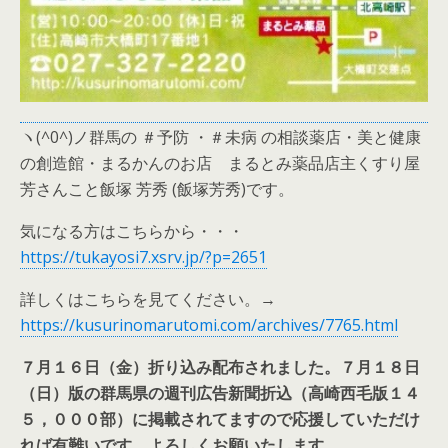
ヽ(^0^)ノ群馬の ＃予防 ・＃未病 の相談薬店・美と健康
の創造館・まるかんのお店 まるとみ薬品店主くすり屋
芳さんこと飯塚 芳秀 (飯塚芳秀)です。
気になる方はこちらから・・・
https://tukayosi7.xsrv.jp/?p=2651
詳しくはこちらを見てください。→
https://kusurinomarutomi.com/archives/7765.html
７月１６日（金）折り込み配布されました。７月１８日
（日）版の群馬県の週刊広告新聞折込（高崎西毛版１４
５，０００部）に掲載されてますので応援していただけ
れば有難いです。よろしくお願いたします。