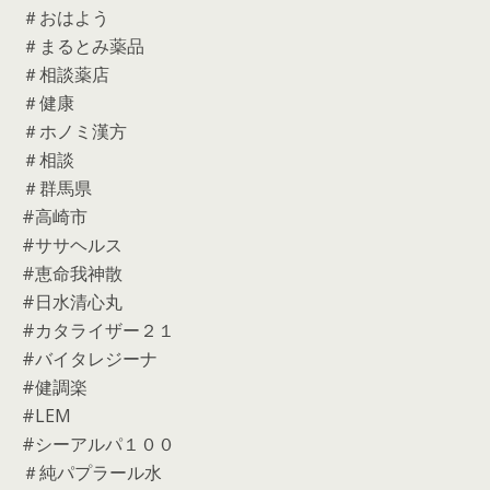
＃おはよう
＃まるとみ薬品
＃相談薬店
＃健康
＃ホノミ漢方
＃相談
＃群馬県
#高崎市
#ササヘルス
#恵命我神散
#日水清心丸
#カタライザー２１
#バイタレジーナ
#健調楽
#LEM
#シーアルパ１００
＃純パプラール水