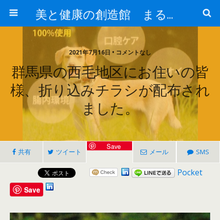
美と健康の創造館 まるとみ薬品 ぐんまの薬屋 芳さんのブログ
2021年7月16日 • コメントなし
群馬県の西毛地区にお住いの皆
様、折り込みチラシが配布され
ました。
Save
共有
ツイート
メール
SMS
Pocket
Save