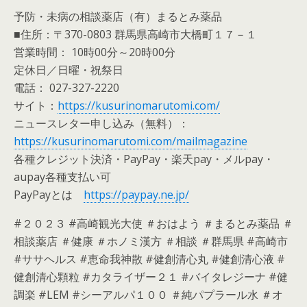
予防・未病の相談薬店（有）まるとみ薬品
■住所：〒370-0803 群馬県高崎市大橋町１７－１
営業時間： 10時00分～20時00分
定休日／日曜・祝祭日
電話： 027-327-2220
サイト：
https://kusurinomarutomi.com/
ニュースレター申し込み（無料）：
https://kusurinomarutomi.com/mailmagazine
各種クレジット決済・PayPay・楽天pay・メルpay・
aupay各種支払い可
PayPayとは
https://paypay.ne.jp/
#２０２３ #高崎観光大使 ＃おはよう ＃まるとみ薬品 ＃
相談薬店 ＃健康 ＃ホノミ漢方 ＃相談 ＃群馬県 #高崎市
#ササヘルス #恵命我神散 #健創清心丸 #健創清心液 #
健創清心顆粒 #カタライザー２１ #バイタレジーナ #健
調楽 #LEM #シーアルパ１００ ＃純パプラール水 ＃オ