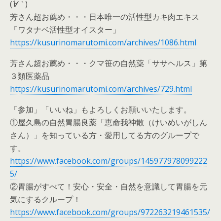
(
´∀｀
)
芳さん超お薦め・・・日本唯一の活性型カキ肉エキス
「ワタナベ活性型オイスター」
https://kusurinomarutomi.com/archives/1086.html
芳さん超お薦め・・・クマ笹の自然薬「ササヘルス」第
３類医薬品
https://kusurinomarutomi.com/archives/729.html
「参加」「いいね」もよろしくお願いいたします。
①屋久島の自然胃腸良薬「恵命我神散（けいめいがしん
さん）」を知っている方・愛用してる方のグループで
す。
https://www.facebook.com/groups/145977978099222
5/
②胃腸がすべて！安心・安全・自然を意識して胃腸を元
気にするクループ！
https://www.facebook.com/groups/972263219461535/