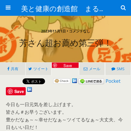
美と健康の創造館 まるとみ薬品 ぐんまの薬屋 芳さんのブログ
2023年11月1日 • コメントなし
芳さん超お薦め第三弾！
Save
共有
ツイート
メール
SMS
Pocket
Save
今日も一日元気を差し上げます。
皆さん＃お早うございます。
豊かだなぁ～～幸せだなぁ～ツイてるなぁ～大丈夫、今
日もいい日だ！