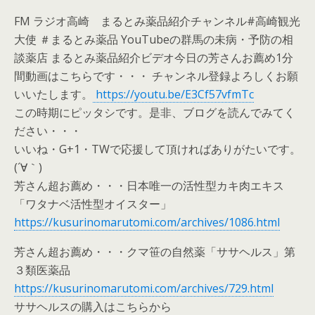
FM ラジオ高崎 まるとみ薬品紹介チャンネル#高崎観光
大使 ＃まるとみ薬品 YouTubeの群馬の未病・予防の相
談薬店 まるとみ薬品紹介ビデオ今日の芳さんお薦め1分
間動画はこちらです・・・ チャンネル登録よろしくお願
いいたします。
https://youtu.be/E3Cf57vfmTc
この時期にピッタシです。是非、ブログを読んでみてく
ださい・・・
いいね・G+1・TWで応援して頂ければありがたいです。
(´∀｀)
芳さん超お薦め・・・日本唯一の活性型カキ肉エキス
「ワタナベ活性型オイスター」
https://kusurinomarutomi.com/archives/1086.html
芳さん超お薦め・・・クマ笹の自然薬「ササヘルス」第
３類医薬品
https://kusurinomarutomi.com/archives/729.html
ササヘルスの購入はこちらから