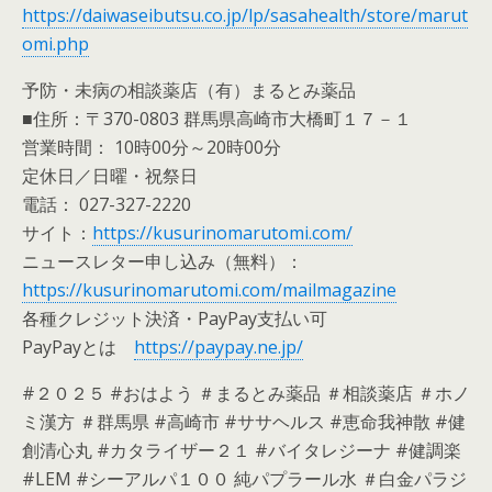
https://daiwaseibutsu.co.jp/lp/sasahealth/store/marut
omi.php
予防・未病の相談薬店（有）まるとみ薬品
■住所：〒370-0803 群馬県高崎市大橋町１７－１
営業時間： 10時00分～20時00分
定休日／日曜・祝祭日
電話： 027-327-2220
サイト：
https://kusurinomarutomi.com/
ニュースレター申し込み（無料）：
https://kusurinomarutomi.com/mailmagazine
各種クレジット決済・PayPay支払い可
PayPayとは
https://paypay.ne.jp/
#２０２５ #おはよう ＃まるとみ薬品 ＃相談薬店 ＃ホノ
ミ漢方 ＃群馬県 #高崎市 #ササヘルス #恵命我神散 #健
創清心丸 #カタライザー２１ #バイタレジーナ #健調楽
#LEM #シーアルパ１００ 純パプラール水 ＃白金パラジ