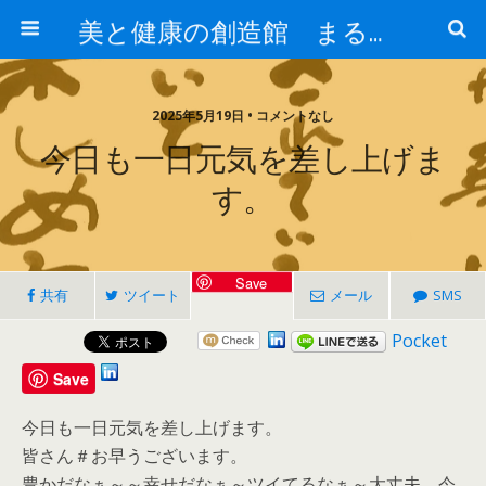
美と健康の創造館 まるとみ薬品 ぐんまの薬屋 芳さんのブログ
2025年5月19日 • コメントなし
今日も一日元気を差し上げま
す。
Save
共有
ツイート
メール
SMS
Pocket
Save
今日も一日元気を差し上げます。
皆さん＃お早うございます。
豊かだなぁ～～幸せだなぁ～ツイてるなぁ～大丈夫、今