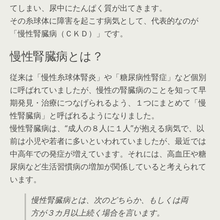
てしまい、尿中にたんぱく質が出てきます。
その糸球体に障害を起こす病気として、代表的なのが
「慢性腎臓病（ＣＫＤ）」です。
慢性腎臓病とは？
従来は「慢性糸球体腎炎」や「糖尿病性腎症」など個別
に呼ばれていましたが、慢性の腎臓病のことを知って早
期発見・治療につなげられるよう、１つにまとめて「慢
性腎臓病」と呼ばれるようになりました。
慢性腎臓病は、“成人の８人に１人”が抱える病気で、以
前は小児や若者に多いといわれていましたが、最近では
中高年での発症が増えています。それには、高血圧や糖
尿病など生活習慣病の増加が関係していると考えられて
います。
慢性腎臓病とは、次のどちらか、もしくは両
方が３カ月以上続く場合を言います。