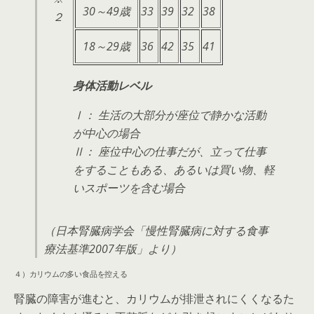
30～49歳
33
39
32
38
２
18～29歳
36
42
35
41
身体活動レベル
Ⅰ： 生活の大部分が座位で静かな活動
が中心の場合
Ⅱ： 座位中心の仕事だが、立って仕事
をすることもある、あるいは買い物、軽
いスポーツを含む場合
（日本腎臓病学会「慢性腎臓病に対する食事
療法基準2007年版」より）
４）カリウムの多い食品を控える
腎臓の障害が進むと、カリウムが排泄されにくくなるた