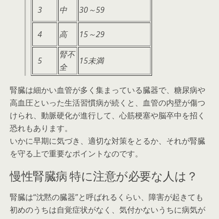
3
中
30～59
4
高
15～29
腎不
5
15未満
全
腎臓は細かい血管が多く集まっている臓器で、糖尿病や
高血圧といった生活習慣病が続くと、血管の内壁が傷つ
けられ、動脈硬化が進行して、心筋梗塞や脳卒中を招く
恐れもあります。
いかに早期に気づき、適切な対策をとるか、それが腎臓
を守る上で重要なポイントなのです。
慢性腎臓病 特に注意が必要な人は？
腎臓は“沈黙の臓器”と呼ばれるくらい、障害が起きても
初めのうちは自覚症状がなく、気付かないうちに病気が