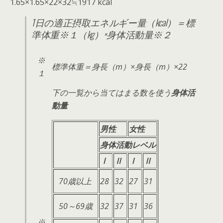
1.65×1.65×22×32≒1917 kcal
1日の適正摂取エネルギー量（kcal）＝標
準体重※１（kg）×身体活動量※２
※
標準体重＝身長（m）×身長（m）×22
１
下の一覧から当てはまる数を使う
身体活
動量
男性
女性
身体活動レベル
Ⅰ
Ⅱ
Ⅰ
Ⅱ
70歳以上
28
32
27
31
50～69歳
32
37
31
36
※