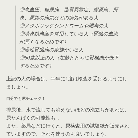
◎高血圧、糖尿病、脂質異常症、膠原病、肝
炎、尿路の病気などの病気がある人
◎メタボリックシンドロームや肥満の人
◎消炎鎮痛薬を常用している人（腎臓の血流
が悪くなるためです）
◎慢性腎臓病の家族がいる人
◎60歳以上の人（加齢とともに腎機能が低下
するためです）
上記の人の場合は、半年に1度は検査を受けるようにし
ましょう。
自分でも尿チェック！
排尿後、水で流しても消えないほどの泡立ちがあれば、
尿たんぱくの可能性も…
また、薬局などに行くと、尿検査用の試験紙が販売され
ていますので、それを使うのも良いでしょう。