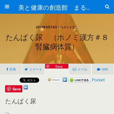
美と健康の創造館 まるとみ薬品 ぐんまの薬屋 芳さんのブログ
2017年8月18日 • コメントなし
たんぱく尿 （ホノミ漢方＃８
腎臓病体質）
Save
共有
ツイート
メール
SMS
Pocket
Save
たんぱく尿