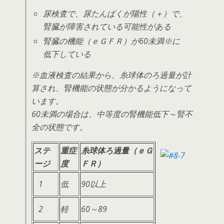
尿検査で、尿たんぱくが陽性（＋）で、
腎臓が障害されている可能性がある
腎臓の機能（ｅＧＦＲ）が60未満※に
低下している
※血液検査の結果から、糸球体のろ過量が計
算され、腎機能の状態が分かるようになって
います。
60未満の場合は、中等度の腎機能低下～腎不
全の状態です。
ステ
重症
糸球体ろ過量（ｅＧ
ージ
度
ＦＲ）
1
低
90以上
2
軽
60～89