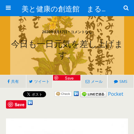
美と健康の創造館 まるとみ薬品 ぐんまの薬屋 芳さんのブログ
2020年3月17日 • コメントなし
今日も一日元気を差し上げま
す。
Save
共有
ツイート
メール
SMS
Pocket
Save