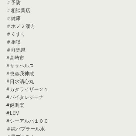
＃予防
＃相談薬店
＃健康
＃ホノミ漢方
＃くすり
＃相談
＃群馬県
#高崎市
#ササヘルス
#恵命我神散
#日水清心丸
#カタライザー２１
#バイタレジーナ
#健調楽
#LEM
#シーアルパ１００
＃純パプラール水