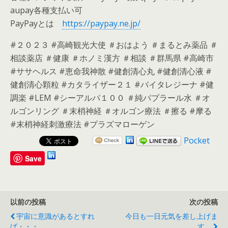
aupay各種支払い可
PayPayとは
https://paypay.ne.jp/
#２０２３ #高崎観光大使 ＃おはよう ＃まるとみ薬品 ＃
相談薬店 ＃健康 ＃ホノミ漢方 ＃相談 ＃群馬県 #高崎市
#ササヘルス #恵命我神散 #健創清心丸 #健創清心液 #
健創清心顆粒 #カタライザー２１ #バイタレジーナ #健
調楽 #LEM #シーアルパ１００ ＃純パプラール水 ＃オ
ルゴンリング ＃末梢神経 ＃オルゴン療法 ＃擦る #摩る
#末梢神経刺激療法 #プラズマローゲン
Pocket
Save
以前の投稿
次の投稿
宇宙に意識があるとすれ
今日も一日元気を差し上げま
ば・・・
す。