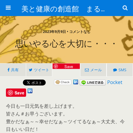
美と健康の創造館 まるとみ薬品 ぐんまの薬屋 芳さんのブログ
2023年9月9日 • コメントなし
思いやる心を大切に・・・
Save
共有
ツイート
メール
SMS
Pocket
Save
今日も一日元気を差し上げます。
皆さん＃お早うございます。
豊かだなぁ～～幸せだなぁ～ツイてるなぁ～大丈夫、今
日もいい日だ！