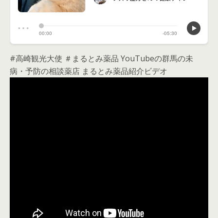
#高崎観光大使 ＃まるとみ薬品 YouTubeの群馬の未
病・予防の相談薬店 まるとみ薬品紹介ビデオ