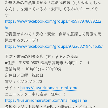
①屋久島の自然胃腸良薬「恵命我神散（けいめいがしん
さん）」を知っている方・愛用してる方のグループで
す。
https://www.facebook.com/groups/145977978099222
5/
②胃腸がすべて！安心・安全・自然を意識して胃腸を元
気にするクループ！
https://www.facebook.com/groups/972263219461535/
予防・未病の相談薬店（有）まるとみ薬品
■住所：〒370-0803 群馬県高崎市大橋町１７－１
営業時間： 10時00分～20時00分
定休日／日曜・祝祭日
電話： 027-327-2220
サイト：
https://kusurinomarutomi.com/
ニュースレター申し込み（無料）：
https://kusurinomarutomi.com/mailmagazine
各種クレジット決済・PayPay・楽天pay・メルpay・