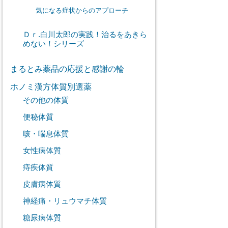
気になる症状からのアプローチ
Ｄｒ.白川太郎の実践！治るをあきら
めない！シリーズ
まるとみ薬品の応援と感謝の輪
ホノミ漢方体質別選薬
その他の体質
便秘体質
咳・喘息体質
女性病体質
痔疾体質
皮膚病体質
神経痛・リュウマチ体質
糖尿病体質