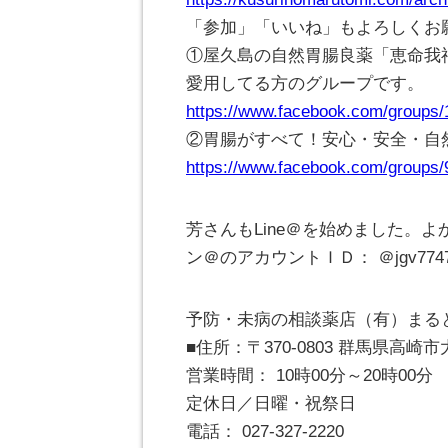
「参加」「いいね」もよろしくお
①屋久島の自然胃腸良薬「恵命我
愛用してる方のグループです。
https://www.facebook.com/groups
②胃腸がすべて！安心・安全・自
https://www.facebook.com/groups
芳さんもLine＠を始めました。よ
ン＠のアカウントＩＤ： ＠jgv774
予防・未病の相談薬店（有）まる
■住所：〒370-0803 群馬県高
営業時間： 10時00分～20時00分
定休日／日曜・祝祭日
電話： 027-327-2220