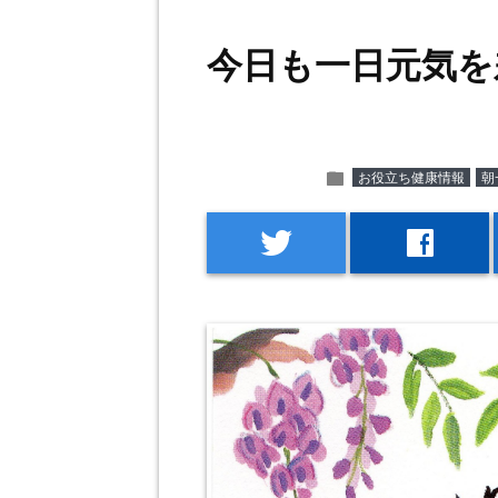
今日も一日元気を
folder
お役立ち健康情報
朝
twitter
facebook