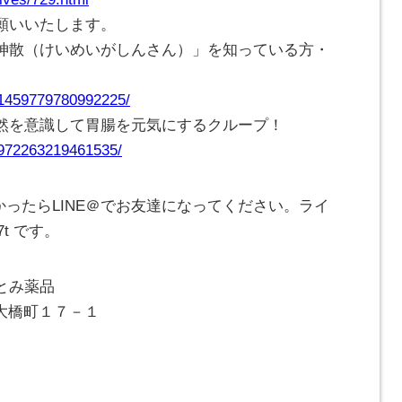
願いいたします。
神散（けいめいがしんさん）」を知っている方・
/1459779780992225/
然を意識して胃腸を元気にするクループ！
/972263219461535/
かったらLINE＠でお友達になってください。ライ
7t です。
とみ薬品
崎市大橋町１７－１