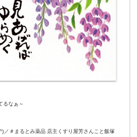
てるなぁ～
_^)／＃まるとみ薬品 店主くすり屋芳さんこと飯塚