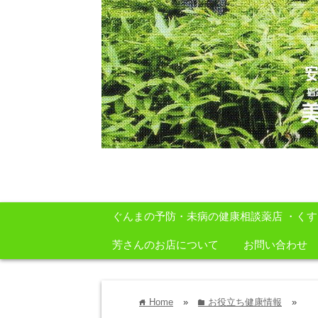
安心・安全・自然をテーマに身体に良いも
ぐんまの予防・未病の健康相談薬店 ・く
芳さんのお店について
お問い合わせ
Home
»
お役立ち健康情報
»
home
folder