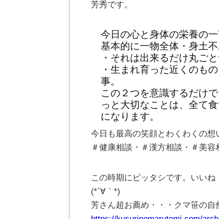
芳秀です。
今日の心と身体の栄養の一
基本的に一物全体・身土不
・それは出来るだけ丸ごと
・生まれ育った近くのもの
事。
この２つを意識するだけで
っと大切なことは、全て食
になります。
今日も最高の笑顔とわくわくの想
＃健康相談・＃漢方相談・＃美容
この時期にピッタシです。いいね・
(*´∀｀*)
芳さん超お薦め・・・クマ笹の
https://kusurinomarutomi.com/arch