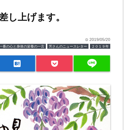
差し上げます。
2019/05/20
time
一番の心と身体の栄養の一言
芳さんのニュースレター
２０１９年
line
hatenabookmark