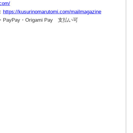
.com/
：
https://kusurinomarutomi.com/mailmagazine
Pay・Origami Pay 支払い可