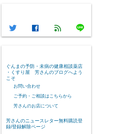
フォローする
line
twitter
facebook
feed
芳さん感謝のご挨拶
ぐんまの予防・未病の健康相談薬店
・くすり屋 芳さんのブログへよう
こそ
お問い合わせ
ご予約・ご相談はこちらから
芳さんのお店について
芳さんのニュースレター無料購読登
録/登録解除ページ