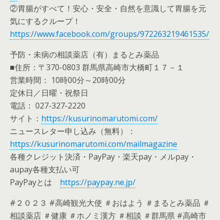
②胃腸がすべて！安心・安全・自然を意識して胃腸を元
気にするクループ！
https://www.facebook.com/groups/972263219461535/
予防・未病の相談薬店（有）まるとみ薬品
■住所：〒370-0803 群馬県高崎市大橋町１７－１
営業時間： 10時00分～20時00分
定休日／日曜・祝祭日
電話： 027-327-2220
サイト：
https://kusurinomarutomi.com/
ニュースレター申し込み（無料）：
https://kusurinomarutomi.com/mailmagazine
各種クレジット決済・PayPay・楽天pay・メルpay・
aupay各種支払い可
PayPayとは
https://paypay.ne.jp/
#２０２３ #高崎観光大使 ＃おはよう ＃まるとみ薬品 ＃
相談薬店 ＃健康 ＃ホノミ漢方 ＃相談 ＃群馬県 #高崎市