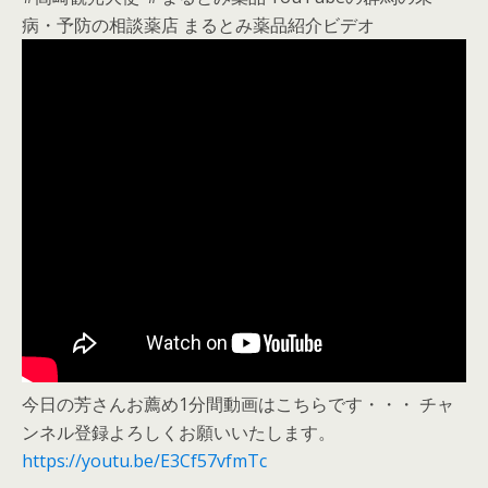
病・予防の相談薬店 まるとみ薬品紹介ビデオ
今日の芳さんお薦め1分間動画はこちらです・・・ チャ
ンネル登録よろしくお願いいたします。
https://youtu.be/E3Cf57vfmTc