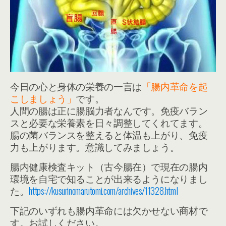
今日の心と身体の栄養の一言は
「腸内革命を起
こしましょう」
です。
人間の腸は正に腸脳力者なんです。免疫バラン
スと必要な栄養素を日々調整してくれてます。
腸の菌バランスを整えると体温も上がり、免疫
力も上がります。意識してみましょう。
腸内健康検査キット（古今腸在）で現在の腸内
環境を自宅で知ることが出来るようになりまし
た。
https://kusurinomarutomi.com/archives/11328.html
下記のいずれも腸内革命には欠かせない商材で
す。お試しください。