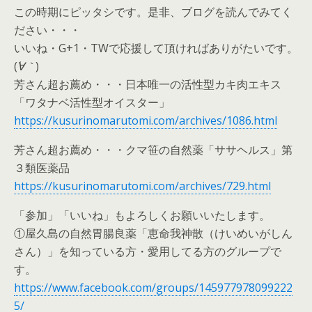
この時期にピッタシです。是非、ブログを読んでみてく
ださい・・・
いいね・G+1・TWで応援して頂ければありがたいです。
(
´∀｀
)
芳さん超お薦め・・・日本唯一の活性型カキ肉エキス
「ワタナベ活性型オイスター」
https://kusurinomarutomi.com/archives/1086.html
芳さん超お薦め・・・クマ笹の自然薬「ササヘルス」第
３類医薬品
https://kusurinomarutomi.com/archives/729.html
「参加」「いいね」もよろしくお願いいたします。
①屋久島の自然胃腸良薬「恵命我神散（けいめいがしん
さん）」を知っている方・愛用してる方のグループで
す。
https://www.facebook.com/groups/145977978099222
5/