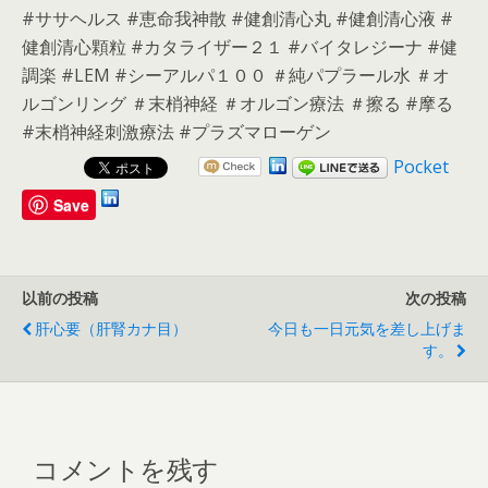
#ササヘルス #恵命我神散 #健創清心丸 #健創清心液 #
健創清心顆粒 #カタライザー２１ #バイタレジーナ #健
調楽 #LEM #シーアルパ１００ ＃純パプラール水 ＃オ
ルゴンリング ＃末梢神経 ＃オルゴン療法 ＃擦る #摩る
#末梢神経刺激療法 #プラズマローゲン
Pocket
Save
以前の投稿
次の投稿
肝心要（肝腎カナ目）
今日も一日元気を差し上げま
す。
コメントを残す