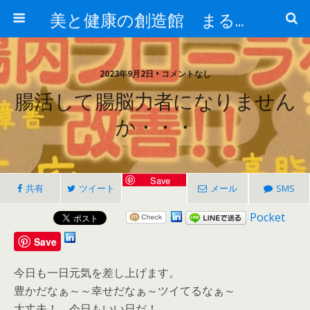
美と健康の創造館 まるとみ薬品 ぐんまの薬屋 芳さんのブログ
2023年9月2日 • コメントなし
腸活して腸脳力者になりません
か・・・
Save
共有
ツイート
メール
SMS
Pocket
Save
今日も一日元気を差し上げます。
豊かだなぁ～～幸せだなぁ～ツイてるなぁ～
大丈夫！ 今日もいい日だ！