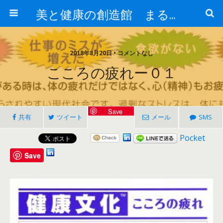
美と健康の創造館 まるとみ薬品 ぐんまの薬屋 芳さんのブログ
2018年8月20日 • コメントなし
こころの疲れー０１
Save
共有
ツイート
メール
SMS
Pocket
Save