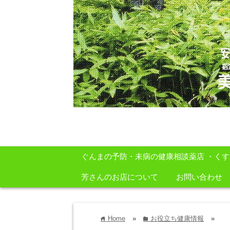
安心・安全・自然をテーマに身体に良いも
ぐんまの予防・未病の健康相談薬店 ・く
芳さんのお店について
お問い合わせ
Home
»
お役立ち健康情報
»
home
folder