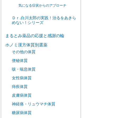
気になる症状からのアプローチ
Ｄｒ.白川太郎の実践！治るをあきら
めない！シリーズ
まるとみ薬品の応援と感謝の輪
ホノミ漢方体質別選薬
その他の体質
便秘体質
咳・喘息体質
女性病体質
痔疾体質
皮膚病体質
神経痛・リュウマチ体質
糖尿病体質