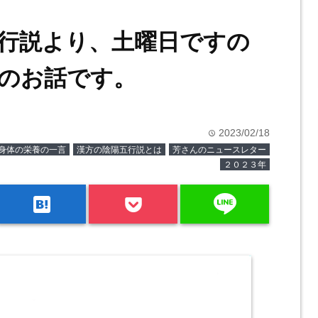
行説より、土曜日ですの
のお話です。
2023/02/18
time
身体の栄養の一言
漢方の陰陽五行説とは
芳さんのニュースレター
２０２３年
line
hatenabookmark