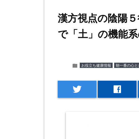
漢方視点の陰陽５
で「土」の機能系
folder
お役立ち健康情報
朝一番の心と
twitter
facebook