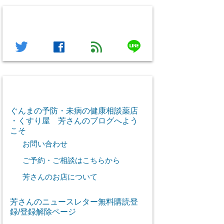
フォローする
line
twitter
facebook
feed
芳さん感謝のご挨拶
ぐんまの予防・未病の健康相談薬店
・くすり屋 芳さんのブログへよう
こそ
お問い合わせ
ご予約・ご相談はこちらから
芳さんのお店について
芳さんのニュースレター無料購読登
録/登録解除ページ