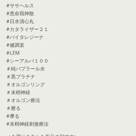
#ササヘルス
#恵命我神散
#日水清心丸
#カタライザー２１
#バイタレジーナ
#健調楽
#LEM
#シーアルパ１００
＃純パプラール水
＃黒プラチナ
＃オルゴンリング
＃末梢神経
＃オルゴン療法
＃擦る
#摩る
#末梢神経刺激療法