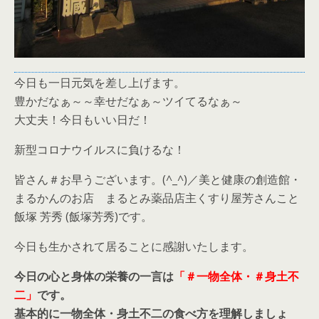
今日も一日元気を差し上げます。
豊かだなぁ～～幸せだなぁ～ツイてるなぁ～
大丈夫！今日もいい日だ！
新型コロナウイルスに負けるな！
皆さん＃お早うございます。(^_^)／美と健康の創造館・
まるかんのお店 まるとみ薬品店主くすり屋芳さんこと
飯塚 芳秀 (飯塚芳秀)です。
今日も生かされて居ることに感謝いたします。
今日の心と身体の栄養の一言は
「＃一物全体・＃身土不
二」
です。
基本的に一物全体・身土不二の食べ方を理解しましょ