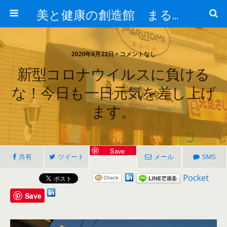
美と健康の創造館 まるとみ薬品 ぐんまの薬屋 芳さんのブログ
2020年6月22日 • コメントなし
新型コロナウイルスに負ける
な！今日も一日元気を差し上げ
ます。
Save
共有
ツイート
メール
SMS
Pocket
Save