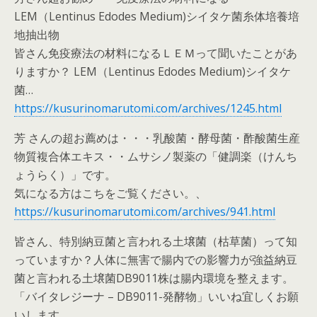
LEM（Lentinus Edodes Medium)シイタケ菌糸体培養培
地抽出物
皆さん免疫療法の材料になるＬＥＭって聞いたことがあ
りますか？ LEM（Lentinus Edodes Medium)シイタケ
菌…
https://kusurinomarutomi.com/archives/1245.html
芳 さんの超お薦めは・・・乳酸菌・酵母菌・酢酸菌生産
物質複合体エキス・・ムサシノ製薬の「健調楽（けんち
ょうらく）」です。
気になる方はこちをご覧ください。、
https://kusurinomarutomi.com/archives/941.html
皆さん、特別納豆菌と言われる土壌菌（枯草菌）って知
っていますか？人体に無害で腸内での影響力が強益納豆
菌と言われる土壌菌DB9011株は腸内環境を整えます。
「バイタレジーナ – DB9011-発酵物」いいね宜しくお願
いします.