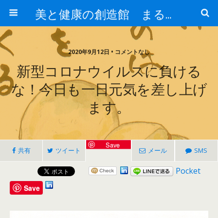
美と健康の創造館 まるとみ薬品 ぐんまの薬屋 芳さんのブログ
2020年9月12日 • コメントなし
新型コロナウイルスに負ける
な！今日も一日元気を差し上げ
ます。
Save
共有
ツイート
メール
SMS
Pocket
Save