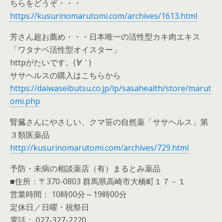
ちらをどうぞ・・・
https://kusurinomarutomi.com/archives/1613.html
芳さん超お薦め・・・日本唯一の活性型カキ肉エキス
「ワタナベ活性型オイスター」
httpがたいです。(
´∀｀
)
ササヘルスの購入はこちらから
https://daiwaseibutsu.co.jp/lp/sasahealth/store/marut
omi.php
腎臓さんにやさしい、クマ笹の自然薬「ササヘルス」第
３類医薬品
http://kusurinomarutomi.com/archives/729.html
予防・未病の相談薬店（有）まるとみ薬品
■住所：〒370-0803 群馬県高崎市大橋町１７－１
営業時間： 10時00分～19時00分
定休日／日曜・祝祭日
電話： 027-327-2220