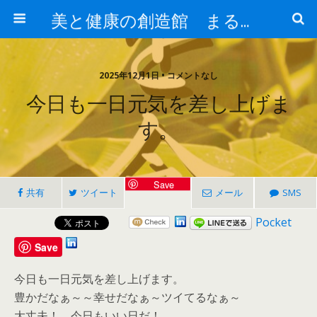
美と健康の創造館 まるとみ薬品 ぐんまの薬屋 芳さんのブログ
2025年12月1日 • コメントなし
今日も一日元気を差し上げま
す。
Save
共有
ツイート
メール
SMS
Pocket
Save
今日も一日元気を差し上げます。
豊かだなぁ～～幸せだなぁ～ツイてるなぁ～
大丈夫！ 今日もいい日だ！