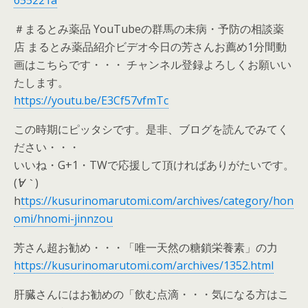
655221a
＃まるとみ薬品 YouTubeの群馬の未病・予防の相談薬
店 まるとみ薬品紹介ビデオ今日の芳さんお薦め1分間動
画はこちらです・・・ チャンネル登録よろしくお願いい
たします。
https://youtu.be/E3Cf57vfmTc
この時期にピッタシです。是非、ブログを読んでみてく
ださい・・・
いいね・G+1・TWで応援して頂ければありがたいです。
(
´∀｀
)
h
ttps://kusurinomarutomi.com/archives/category/hon
omi/hnomi-jinnzou
芳さん超お勧め・・・「唯一天然の糖鎖栄養素」の力
https://kusurinomarutomi.com/archives/1352.html
肝臓さんにはお勧めの「飲む点滴・・・気になる方はこ