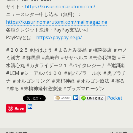
サイト：
https://kusurinomarutomi.com/
ニュースレター申し込み（無料）：
https://kusurinomarutomi.com/mailmagazine
各種クレジット決済・PayPay支払い可
PayPayとは
https://paypay.ne.jp/
#２０２５ #おはよう ＃まるとみ薬品 ＃相談薬店 ＃ホノ
ミ漢方 ＃群馬県 #高崎市 #ササヘルス #恵命我神散 #日
水清心丸 #カタライザー２１ #バイタレジーナ #健調楽
#LEM #シーアルパ１００ ＃純パプラール水 ＃黒プラチ
ナ ＃オルゴンリング ＃末梢神経 ＃オルゴン療法 ＃擦る
#摩る #末梢神経刺激療法 #プラズマローゲン
Pocket
Save