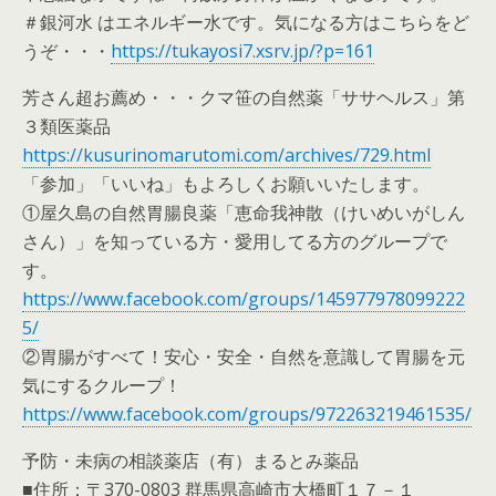
＃銀河水 はエネルギー水です。気になる方はこちらをど
うぞ・・・
https://tukayosi7.xsrv.jp/?p=161
芳さん超お薦め・・・クマ笹の自然薬「ササヘルス」第
３類医薬品
https://kusurinomarutomi.com/archives/729.html
「参加」「いいね」もよろしくお願いいたします。
①屋久島の自然胃腸良薬「恵命我神散（けいめいがしん
さん）」を知っている方・愛用してる方のグループで
す。
https://www.facebook.com/groups/145977978099222
5/
②胃腸がすべて！安心・安全・自然を意識して胃腸を元
気にするクループ！
https://www.facebook.com/groups/972263219461535/
予防・未病の相談薬店（有）まるとみ薬品
■住所：〒370-0803 群馬県高崎市大橋町１７－１