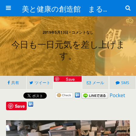
美と健康の創造館 まるとみ薬品 ぐんまの薬屋 芳さんのブログ
2019年5月13日 • コメントなし
今日も一日元気を差し上げま
す。
Save
共有
ツイート
メール
SMS
Pocket
Save