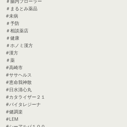
＃腸内フローラー
＃まるとみ薬品
#未病
＃予防
＃相談薬店
＃健康
＃ホノミ漢方
#漢方
＃薬
#高崎市
#ササヘルス
#恵命我神散
#日水清心丸
#カタライザー２１
#バイタレジーナ
#健調楽
#LEM
#シーアルパ１００