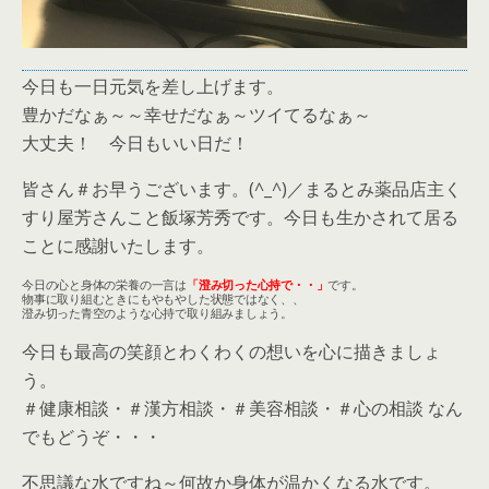
今日も一日元気を差し上げます。
豊かだなぁ～～幸せだなぁ～ツイてるなぁ～
大丈夫！ 今日もいい日だ！
皆さん＃お早うございます。(^_^)／まるとみ薬品店主く
すり屋芳さんこと飯塚芳秀です。今日も生かされて居る
ことに感謝いたします。
今日の心と身体の栄養の一言は
「澄み切った心持で・・」
です。
物事に取り組むときにもやもやした状態ではなく、、
澄み切った青空のような心持で取り組みましょう。
今日も最高の笑顔とわくわくの想いを心に描きましょ
う。
＃健康相談・＃漢方相談・＃美容相談・＃心の相談 なん
でもどうぞ・・・
不思議な水ですね～何故か身体が温かくなる水です。