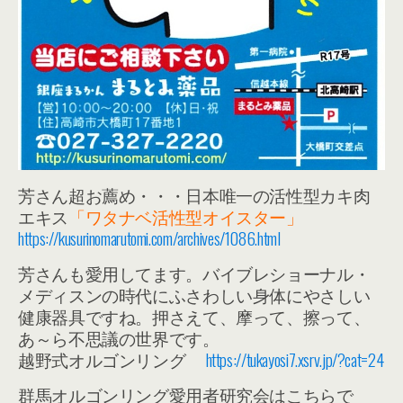
芳さん超お薦め・・・日本唯一の活性型カキ肉
エキス
「ワタナベ活性型オイスター」
https://kusurinomarutomi.com/archives/1086.html
芳さんも愛用してます。バイブレショーナル・
メディスンの時代にふさわしい身体にやさしい
健康器具ですね。押さえて、摩って、擦って、
あ～ら不思議の世界です。
越野式オルゴンリング
https://tukayosi7.xsrv.jp/?cat=24
群馬オルゴンリング愛用者研究会はこちらで