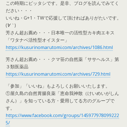
この時期にピッタシです。是非、ブログを読んでみてく
ださい・・・
いいね・G+1・TWで応援して頂ければありがたいです。
(
´∀｀
)
芳さん超お薦め・・・日本唯一の活性型カキ肉エキス
「ワタナベ活性型オイスター」
https://kusurinomarutomi.com/archives/1086.html
芳さん超お薦め・・・クマ笹の自然薬「ササヘルス」第
３類医薬品
https://kusurinomarutomi.com/archives/729.html
「参加」「いいね」もよろしくお願いいたします。
①屋久島の自然胃腸良薬「恵命我神散（けいめいがしん
さん）」を知っている方・愛用してる方のグループで
す。
https://www.facebook.com/groups/145977978099222
5/