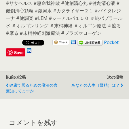
#ササヘルス #恵命我神散 #健創清心丸 #健創清心液 #
健創清心顆粒 #銀河水 #カタライザー２１ #バイタレジ
ーナ #健調楽 #LEM #シーアルパ１００ ＃純パプラール
水 ＃オルゴンリング ＃末梢神経 ＃オルゴン療法 ＃擦る
#摩る #末梢神経刺激療法 #プラズマローゲン
Pocket
Save
以前の投稿
次の投稿
健康で居るための魔法の言
あなたの人生（腎精）は？
葉知ってますか・・・
コメントを残す