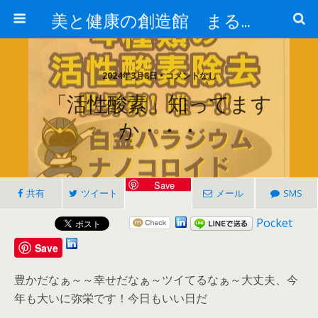
美と健康の創造館 まるとみ薬品 ぐんまの薬屋 芳さんのブログ
2024年3月8日 • コメントなし
「活性酸素」知ってます
か・・・
Save
共有
ツイート
メール
SMS
Pocket
Save
豊かだなぁ～～幸せだなぁ～ツイてるなぁ～大丈夫、今
年も大いに弥栄です！今日もいい日だ