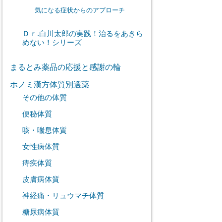
気になる症状からのアプローチ
Ｄｒ.白川太郎の実践！治るをあきら
めない！シリーズ
まるとみ薬品の応援と感謝の輪
ホノミ漢方体質別選薬
その他の体質
便秘体質
咳・喘息体質
女性病体質
痔疾体質
皮膚病体質
神経痛・リュウマチ体質
糖尿病体質