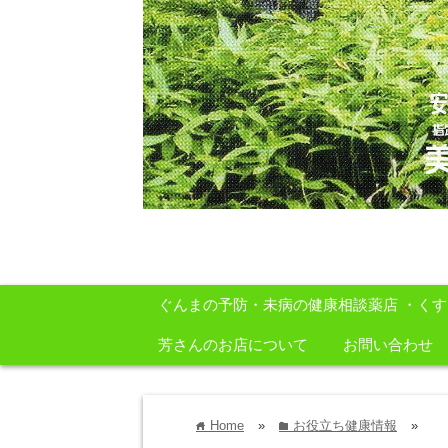
安心・安全・自然をテーマに身体に良いも
ぐんまの予防・未病の健康相談薬店 ・く
芳さんのお店について
お問い合わせ
Home
»
お役立ち健康情報
»
home
folder