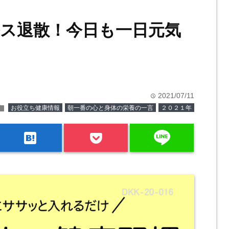
ス退散！今日も一日元気
2021/07/11
time
older
お役立ち健康情報
朝一番の心と身体の栄養の一言
２０２１年
line
hatenabookmark