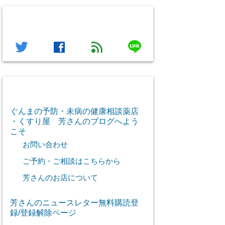
フォローする
line
twitter
facebook
feed
芳さん感謝のご挨拶
ぐんまの予防・未病の健康相談薬店
・くすり屋 芳さんのブログへよう
こそ
お問い合わせ
ご予約・ご相談はこちらから
芳さんのお店について
芳さんのニュースレター無料購読登
録/登録解除ページ