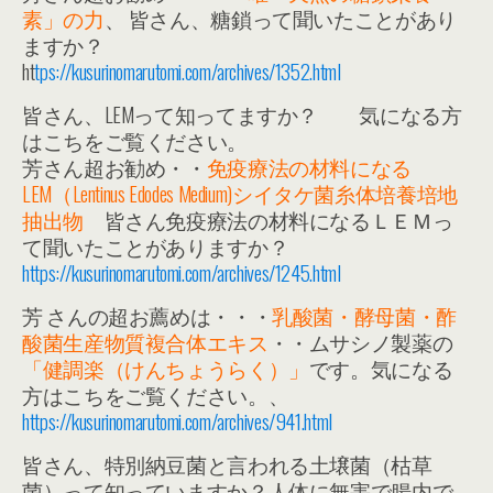
素」の力
、 皆さん、糖鎖って聞いたことがあり
ますか？
ht
tps://kusurinomarutomi.com/archives/1352.html
皆さん、LEMって知ってますか？ 気になる方
はこちをご覧ください。
芳さん超お勧め・・
免疫療法の材料になる
LEM（Lentinus Edodes Medium)シイタケ菌糸体培養培地
抽出物
皆さん免疫療法の材料になるＬＥＭっ
て聞いたことがありますか？
https://kusurinomarutomi.com/archives/1245.html
芳 さんの超お薦めは・・・
乳酸菌・酵母菌・酢
酸菌生産物質複合体エキス
・・ムサシノ製薬の
「健調楽（けんちょうらく）」
です。気になる
方はこちをご覧ください。、
https://kusurinomarutomi.com/archives/941.html
皆さん、特別納豆菌と言われる土壌菌（枯草
菌）って知っていますか？人体に無害で腸内で