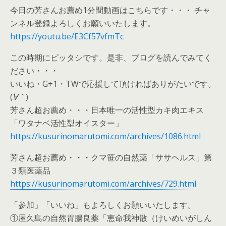
今日の芳さんお薦め1分間動画はこちらです・・・ チャ
ンネル登録よろしくお願いいたします。
https://youtu.be/E3Cf57vfmTc
この時期にピッタシです。是非、ブログを読んでみてく
ださい・・・
いいね・G+1・TWで応援して頂ければありがたいです。
(
´∀｀
)
芳さん超お薦め・・・日本唯一の活性型カキ肉エキス
「ワタナベ活性型オイスター」
https://kusurinomarutomi.com/archives/1086.html
芳さん超お薦め・・・クマ笹の自然薬「ササヘルス」第
３類医薬品
https://kusurinomarutomi.com/archives/729.html
「参加」「いいね」もよろしくお願いいたします。
①屋久島の自然胃腸良薬「恵命我神散（けいめいがしん