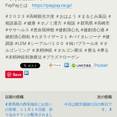
PayPayとは
https://paypay.ne.jp/
#２０２３ #高崎観光大使 ＃おはよう ＃まるとみ薬品 ＃
相談薬店 ＃健康 ＃ホノミ漢方 ＃相談 ＃群馬県 #高崎市
#ササヘルス #恵命我神散 #健創清心丸 #健創清心液 #
健創清心顆粒 #カタライザー２１ #バイタレジーナ #健
調楽 #LEM #シーアルパ１００ ＃純パプラール水 ＃オ
ルゴンリング ＃末梢神経 ＃オルゴン療法 ＃擦る #摩る
#末梢神経刺激療法 #プラズマローゲン
Pocket
Save
以前の投稿
次の投稿
群馬県の西毛地区にお住い
今日は勤労感謝の日の祭日で
の皆様、１１月１９日版 折
す。
り込みチラシが配布されまし