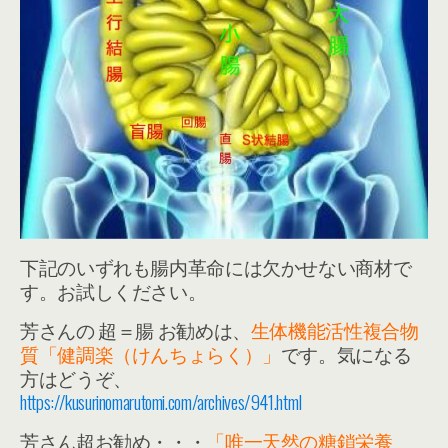
下記のいずれも腸内革命には欠かせない商材で
す。お試しください。
芳さんの 超＝腸 お勧めは、
生体機能活性複合物
質「健調楽（けんちょらく）」
です。気になる
方はどうぞ、
https://kusurinomarutomi.com/archives/941.html
芳さん超お勧め・・・
「唯一天然の糖鎖栄養