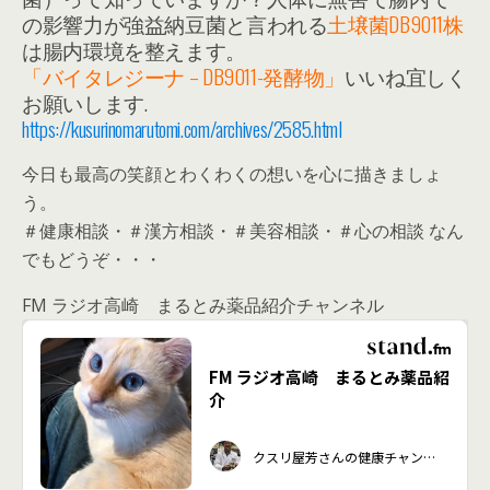
の影響力が強益納豆菌と言われる
土壌菌DB9011株
は腸内環境を整えます。
「バイタレジーナ – DB9011-発酵物」
いいね宜しく
お願いします.
https://kusurinomarutomi.com/archives/2585.html
今日も最高の笑顔とわくわくの想いを心に描きましょ
う。
＃健康相談・＃漢方相談・＃美容相談・＃心の相談 なん
でもどうぞ・・・
FM ラジオ高崎 まるとみ薬品紹介チャンネル