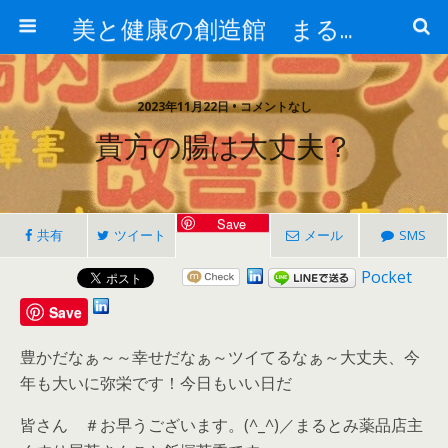
美と健康の創造館 まるとみ薬品 ぐんまの薬屋 芳さんのブログ
2023年11月22日 • コメントなし
貴方の腸は大丈夫？
Save
共有
ツイート
メール
SMS
Pocket
Save
豊かだなぁ～～幸せだなぁ～ツイてるなぁ～大丈夫、今
年も大いに弥栄です！今日もいい日だ
皆さん ＃お早うございます。(^_^)／まるとみ薬品店主