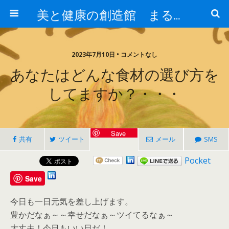
美と健康の創造館 まるとみ薬品 ぐんまの薬屋 芳さんのブログ
2023年7月10日 • コメントなし
あなたはどんな食材の選び方を
してますか？・・・
Save
共有
ツイート
メール
SMS
Pocket
Save
今日も一日元気を差し上げます。
豊かだなぁ～～幸せだなぁ～ツイてるなぁ～
大丈夫！今日もいい日だ！