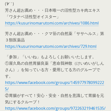
(
´∀｀
)
芳さん超お薦め・・・日本唯一の活性型カキ肉エキス
「ワタナベ活性型オイスター」
https://kusurinomarutomi.com/archives/1086.html
芳さん超お薦め・・・クマ笹の自然薬「ササヘルス」第
３類医薬品
https://kusurinomarutomi.com/archives/729.html
「参加」「いいね」もよろしくお願いいたします。
①屋久島の自然胃腸良薬「恵命我神散（けいめいがしん
さん）」を知っている方・愛用してる方のグループで
す。
https://www.facebook.com/groups/145977978099222
5/
②胃腸がすべて！安心・安全・自然を意識して胃腸を元
気にするクループ！
https://www.facebook.com/groups/972263219461535/