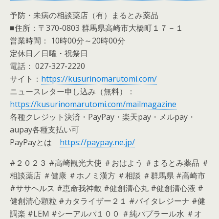
予防・未病の相談薬店（有）まるとみ薬品
■住所：〒370-0803 群馬県高崎市大橋町１７－１
営業時間： 10時00分～20時00分
定休日／日曜・祝祭日
電話： 027-327-2220
サイト：
https://kusurinomarutomi.com/
ニュースレター申し込み（無料）：
https://kusurinomarutomi.com/mailmagazine
各種クレジット決済・PayPay・楽天pay・メルpay・
aupay各種支払い可
PayPayとは
https://paypay.ne.jp/
#２０２３ #高崎観光大使 ＃おはよう ＃まるとみ薬品 ＃
相談薬店 ＃健康 ＃ホノミ漢方 ＃相談 ＃群馬県 #高崎市
#ササヘルス #恵命我神散 #健創清心丸 #健創清心液 #
健創清心顆粒 #カタライザー２１ #バイタレジーナ #健
調楽 #LEM #シーアルパ１００ ＃純パプラール水 ＃オ