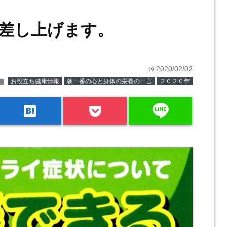
差し上げます。
2020/02/02
time
older
お役立ち健康情報
朝一番の心と身体の栄養の一言
２０２０年
line
hatenabookmark