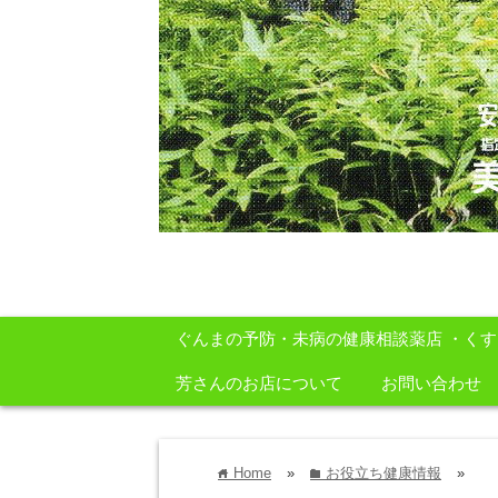
安心・安全・自然をテーマに身体に良いも
ぐんまの予防・未病の健康相談薬店 ・く
芳さんのお店について
お問い合わせ
Home
»
お役立ち健康情報
»
home
folder