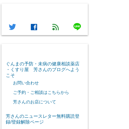
フォローする
line
twitter
facebook
feed
芳さん感謝のご挨拶
ぐんまの予防・未病の健康相談薬店
・くすり屋 芳さんのブログへよう
こそ
お問い合わせ
ご予約・ご相談はこちらから
芳さんのお店について
芳さんのニュースレター無料購読登
録/登録解除ページ