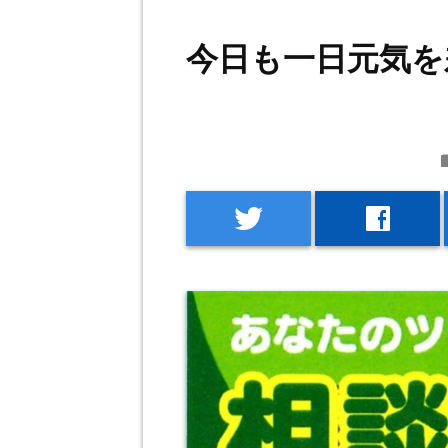
今日も一日元気を
f
twitter
facebook