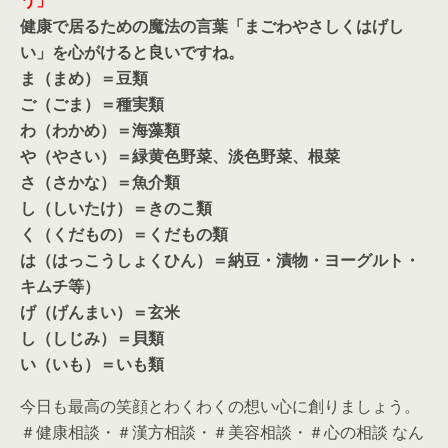
健康で居るための魔法の言葉「まごわやさしくはげし
い」を心がけると良いですね。
ま（まめ）＝豆類
ご（ごま）＝種実類
わ（わかめ）＝海藻類
や（やさい）＝緑黄色野菜、淡色野菜、根菜
さ（さかな）＝魚介類
し（しいたけ）＝きのこ類
く（くだもの）＝くだもの類
は（はっこうしょくひん）＝納豆・漬物・ヨーグルト・
キムチ等）
げ（げんまい）＝玄米
し（しじみ）＝貝類
い（いも）＝いも類
今日も最高の笑顔とわくわくの想い心に創りましょう。
＃健康相談・＃漢方相談・＃美容相談・＃心の相談 なん