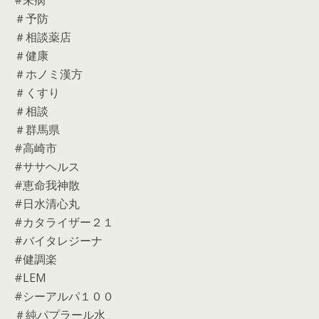
＃予防
＃相談薬店
＃健康
＃ホノミ漢方
＃くすり
＃相談
＃群馬県
#高崎市
#ササヘルス
#恵命我神散
#日水清心丸
#カタライザー２１
#バイタレジーナ
#健調楽
#LEM
#シーアルパ１００
＃純パプラール水