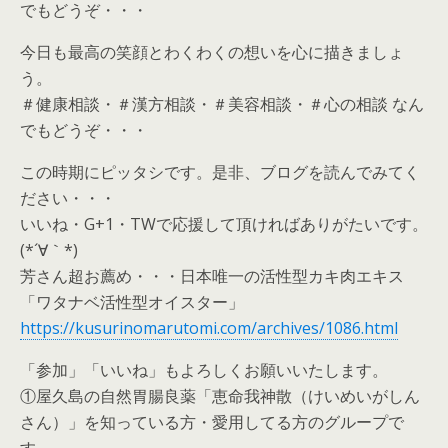
でもどうぞ・・・
今日も最高の笑顔とわくわくの想いを心に描きましょ
う。
＃健康相談・＃漢方相談・＃美容相談・＃心の相談 なん
でもどうぞ・・・
この時期にピッタシです。是非、ブログを読んでみてく
ださい・・・
いいね・G+1・TWで応援して頂ければありがたいです。
(*´∀｀*)
芳さん超お薦め・・・日本唯一の活性型カキ肉エキス
「ワタナベ活性型オイスター」
https://kusurinomarutomi.com/archives/1086.html
「参加」「いいね」もよろしくお願いいたします。
①屋久島の自然胃腸良薬「恵命我神散（けいめいがしん
さん）」を知っている方・愛用してる方のグループで
す。