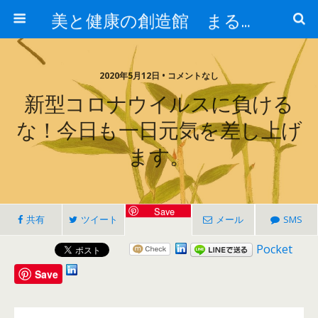
美と健康の創造館 まるとみ薬品 ぐんまの薬屋 芳さんのブログ
2020年5月12日 • コメントなし
新型コロナウイルスに負ける
な！今日も一日元気を差し上げ
ます。
Save
共有
ツイート
メール
SMS
Pocket
Save