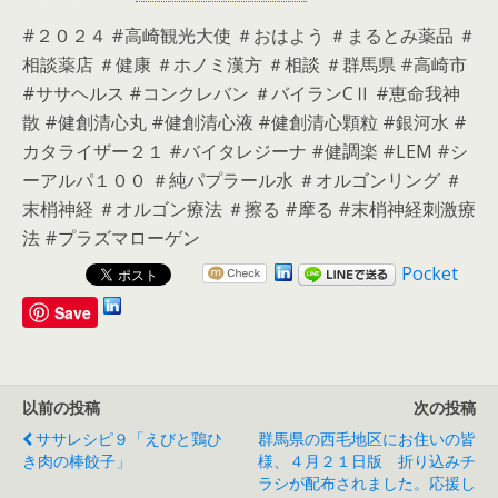
#２０２４ #高崎観光大使 ＃おはよう ＃まるとみ薬品 ＃
相談薬店 ＃健康 ＃ホノミ漢方 ＃相談 ＃群馬県 #高崎市
#ササヘルス #コンクレバン ＃バイランCⅡ #恵命我神
散 #健創清心丸 #健創清心液 #健創清心顆粒 #銀河水 #
カタライザー２１ #バイタレジーナ #健調楽 #LEM #シ
ーアルパ１００ ＃純パプラール水 ＃オルゴンリング ＃
末梢神経 ＃オルゴン療法 ＃擦る #摩る #末梢神経刺激療
法 #プラズマローゲン
Pocket
Save
以前の投稿
次の投稿
ササレシピ９「えびと鶏ひ
群馬県の西毛地区にお住いの皆
き肉の棒餃子」
様、４月２１日版 折り込みチ
ラシが配布されました。応援し