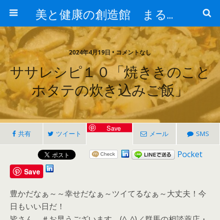
美と健康の創造館 まるとみ薬品 ぐんまの薬屋 芳さんのブログ
2024年4月19日 • コメントなし
ササレシピ１０「焼ききのこと
ホタテの炊き込みご飯」
Save
共有
ツイート
メール
SMS
Pocket
Save
豊かだなぁ～～幸せだなぁ～ツイてるなぁ～大丈夫！今
日もいい日だ！
皆さん ＃お早うございます。(^_^)／群馬の相談薬店・