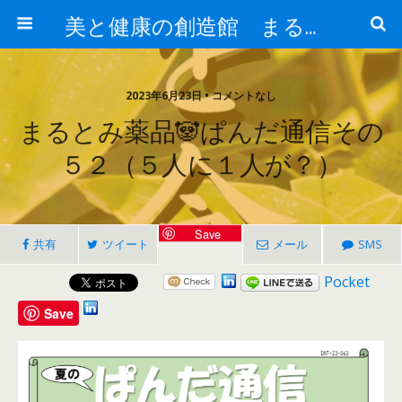
美と健康の創造館 まるとみ薬品 ぐんまの薬屋 芳さんのブログ
2023年6月23日 • コメントなし
まるとみ薬品🐼ぱんだ通信その
５２（５人に１人が？）
Save
共有
ツイート
メール
SMS
Pocket
Save