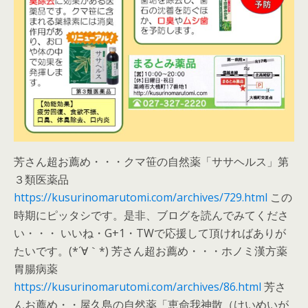
芳さん超お薦め・・・クマ笹の自然薬「ササヘルス」第
３類医薬品
https://kusurinomarutomi.com/archives/729.html
この
時期にピッタシです。是非、ブログを読んでみてくださ
い・・・ いいね・G+1・TWで応援して頂ければありが
たいです。(*´∀｀*) 芳さん超お薦め・・・ホノミ漢方薬
胃腸病薬
https://kusurinomarutomi.com/archives/86.html
芳さ
んお薦め・・屋久島の自然薬「恵命我神散（けいめいが