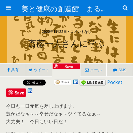
美と健康の創造館 まるとみ薬品 ぐんまの薬屋 芳さんのブログ
2022年1月22日 • コメントなし
斎藤一人さんに学ぶ
Save
共有
ツイート
メール
SMS
Pocket
Save
今日も一日元気を差し上げます。
豊かだなぁ～～幸せだなぁ～ツイてるなぁ～
大丈夫！ 今日もいい日だ！