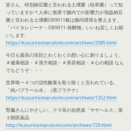
皆さん、特別納豆菌と言われる土壌菌（枯草菌）って知
っていますか？人体に無害で腸内での影響力が強益納豆
菌と言われる土壌菌DB9011株は腸内環境を整えます。
「バイタレジーナ – DB9011-発酵物」いいね宜しくお願
いします.
https://kusurinomarutomi.com/archives/2585.html
今日も最高の笑顔とわくわくの想い心に創りましょう。
＃健康相談・＃漢方相談・＃美容相談・＃心の相談 なん
でもどうぞ・・・
世界唯一４つの活性酸素を取り除くと言われている。
「純パプラール水」（黒プラチナ）
https://kusurinomarutomi.com/archives/1252.html
腎臓さんにやさしい、クマ笹の自然薬「ササヘルス」第
３類医薬品
http://kusurinomarutomi.com/archives/729.html