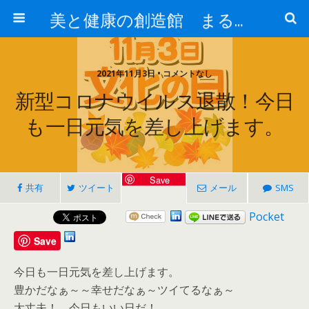
美と健康の創造館 まるとみ薬品 ぐんまの薬屋 芳さんのブログ
2021年11月3日 • コメントなし
新型コロナウイルス退散！今日
も一日元気を差し上げます。
Save
共有
ツイート
メール
SMS
Pocket
Save
今日も一日元気を差し上げます。
豊かだなぁ～～幸せだなぁ～ツイてるなぁ～
大丈夫！ 今日もいい日だ！