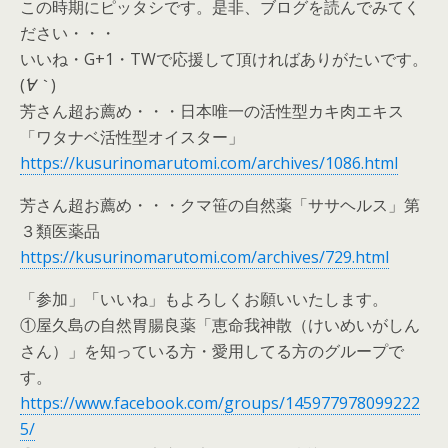
この時期にピッタシです。是非、ブログを読んでみてく
ださい・・・
いいね・G+1・TWで応援して頂ければありがたいです。
(
´∀｀
)
芳さん超お薦め・・・日本唯一の活性型カキ肉エキス
「ワタナベ活性型オイスター」
https://kusurinomarutomi.com/archives/1086.html
芳さん超お薦め・・・クマ笹の自然薬「ササヘルス」第
３類医薬品
https://kusurinomarutomi.com/archives/729.html
「参加」「いいね」もよろしくお願いいたします。
①屋久島の自然胃腸良薬「恵命我神散（けいめいがしん
さん）」を知っている方・愛用してる方のグループで
す。
https://www.facebook.com/groups/145977978099222
5/