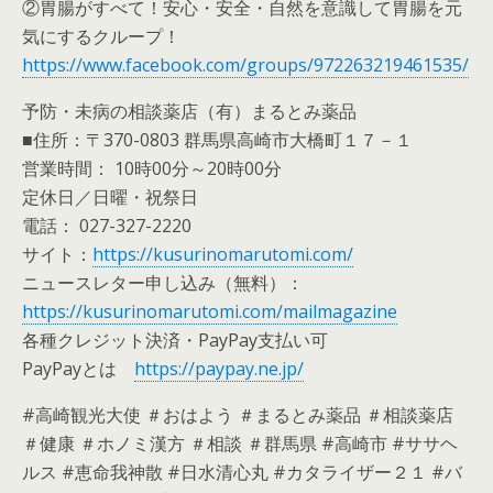
②胃腸がすべて！安心・安全・自然を意識して胃腸を元
気にするクループ！
https://www.facebook.com/groups/972263219461535/
予防・未病の相談薬店（有）まるとみ薬品
■住所：〒370-0803 群馬県高崎市大橋町１７－１
営業時間： 10時00分～20時00分
定休日／日曜・祝祭日
電話： 027-327-2220
サイト：
https://kusurinomarutomi.com/
ニュースレター申し込み（無料）：
https://kusurinomarutomi.com/mailmagazine
各種クレジット決済・PayPay支払い可
PayPayとは
https://paypay.ne.jp/
#高崎観光大使 ＃おはよう ＃まるとみ薬品 ＃相談薬店
＃健康 ＃ホノミ漢方 ＃相談 ＃群馬県 #高崎市 #ササヘ
ルス #恵命我神散 #日水清心丸 #カタライザー２１ #バ