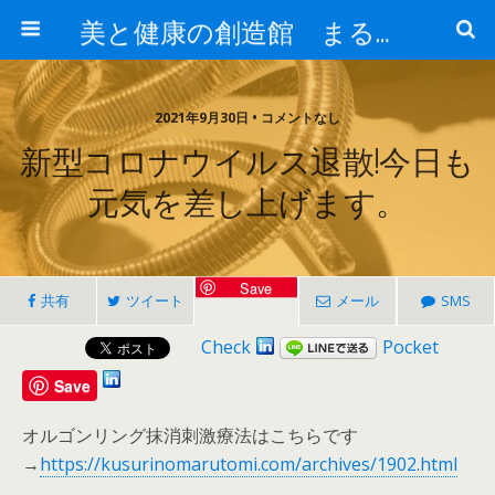
美と健康の創造館 まるとみ薬品 ぐんまの薬屋 芳さんのブログ
2021年9月30日 • コメントなし
新型コロナウイルス退散!今日も
元気を差し上げます。
Save
共有
ツイート
メール
SMS
Check
Pocket
Save
オルゴンリング抹消刺激療法はこちらです
→
https://kusurinomarutomi.com/archives/1902.html