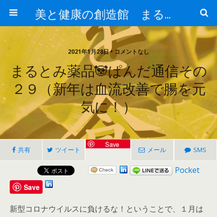
美と健康の創造館 まるとみ薬品 ぐんまの薬屋 芳さんのブログ
2021年1月28日 • コメントなし
まるとみ薬品🐼ぱんだ通信その
２９（新年は血流改善で腸を元
気に！）
Save
共有
ツイート
メール
SMS
Pocket
Save
新型コロナウイルスに負けるな！ということで、１月は