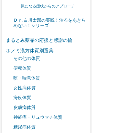
気になる症状からのアプローチ
Ｄｒ.白川太郎の実践！治るをあきら
めない！シリーズ
まるとみ薬品の応援と感謝の輪
ホノミ漢方体質別選薬
その他の体質
便秘体質
咳・喘息体質
女性病体質
痔疾体質
皮膚病体質
神経痛・リュウマチ体質
糖尿病体質