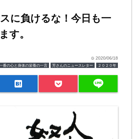
スに負けるな！今日も一
ます。
2020/06/18
time
一番の心と身体の栄養の一言
芳さんのニュースレター
２０２０年
line
hatenabookmark