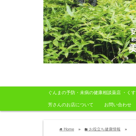
安心・安全・自然をテーマに身体に良いも
ぐんまの予防・未病の健康相談薬店 ・く
芳さんのお店について
お問い合わせ
Home
»
お役立ち健康情報
»
home
folder