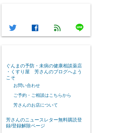
フォローする
line
twitter
facebook
feed
芳さん感謝のご挨拶
ぐんまの予防・未病の健康相談薬店
・くすり屋 芳さんのブログへよう
こそ
お問い合わせ
ご予約・ご相談はこちらから
芳さんのお店について
芳さんのニュースレター無料購読登
録/登録解除ページ