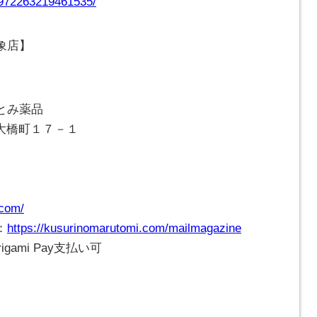
/972263219461535/
象店】
とみ薬品
崎市大橋町１７－１
.com/
：
https://kusurinomarutomi.com/mailmagazine
gami Pay支払い可