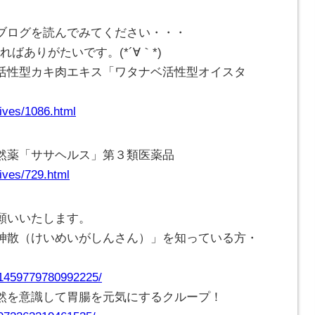
ブログを読んでみてください・・・
ばありがたいです。(*´∀｀*)
活性型カキ肉エキス「ワタナベ活性型オイスタ
ives/1086.html
然薬「ササヘルス」第３類医薬品
ives/729.html
願いいたします。
神散（けいめいがしんさん）」を知っている方・
/1459779780992225/
然を意識して胃腸を元気にするクループ！