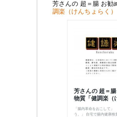
芳さんの 超＝腸 お
調楽（けんちょらく）