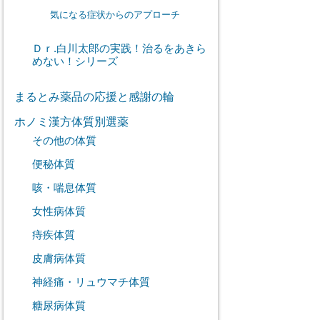
気になる症状からのアプローチ
Ｄｒ.白川太郎の実践！治るをあきら
めない！シリーズ
まるとみ薬品の応援と感謝の輪
ホノミ漢方体質別選薬
その他の体質
便秘体質
咳・喘息体質
女性病体質
痔疾体質
皮膚病体質
神経痛・リュウマチ体質
糖尿病体質