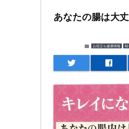
あなたの腸は大丈
folder
お役立ち健康情報
朝
twitter
facebook