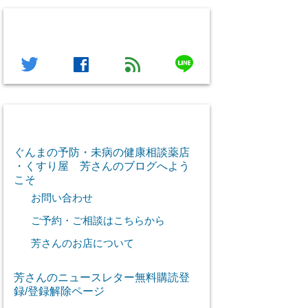
フォローする
line
twitter
facebook
feed
芳さん感謝のご挨拶
ぐんまの予防・未病の健康相談薬店
・くすり屋 芳さんのブログへよう
こそ
お問い合わせ
ご予約・ご相談はこちらから
芳さんのお店について
芳さんのニュースレター無料購読登
録/登録解除ページ