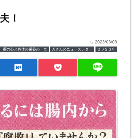
夫！
2023/03/08
time
一番の心と身体の栄養の一言
芳さんのニュースレター
２０２３年
line
hatenabookmark