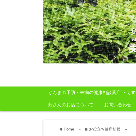
安心・安全・自然をテーマに身体に良いも
ぐんまの予防・未病の健康相談薬店 ・く
芳さんのお店について
お問い合わせ
Home
»
お役立ち健康情報
»
home
folder