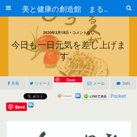
美と健康の創造館 まるとみ薬品 ぐんまの薬屋 芳さんのブログ
2020年3月18日 • コメントなし
今日も一日元気を差し上げま
す。
Save
共有
ツイート
メール
SMS
Pocket
Save