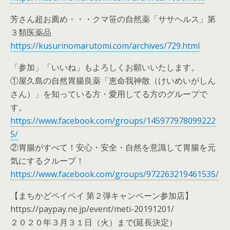
芳さん超お薦め・・・クマ笹の自然薬「ササヘルス」第
３類医薬品
https://kusurinomarutomi.com/archives/729.html
「参加」「いいね」もよろしくお願いいたします。
①屋久島の自然胃腸良薬「恵命我神散（けいめいがしん
さん）」を知っている方・愛用してる方のグループで
す。
https://www.facebook.com/groups/145977978099222
5/
②胃腸がすべて！安心・安全・自然を意識して胃腸を元
気にするクループ！
https://www.facebook.com/groups/972263219461535/
【まちかどペイペイ 第２弾キャンペーン参加店】
https://paypay.ne.jp/event/meti-20191201/
２０２０年３月３１日（火）まで(延長決定）