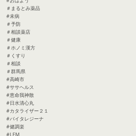
#おはよう
＃まるとみ薬品
#未病
＃予防
＃相談薬店
＃健康
＃ホノミ漢方
＃くすり
＃相談
＃群馬県
#高崎市
#ササヘルス
#恵命我神散
#日水清心丸
#カタライザー２１
#バイタレジーナ
#健調楽
#LEM