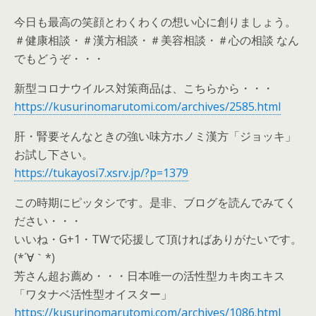
今日も最高の笑顔とわくわくの想い心に創りましょう。
＃健康相談・＃漢方相談・＃美容相談・＃心の相談 なん
でもどうぞ・・・
新型コロナウイルス対策商品は、こちらから・・・
https://kusurinomarutomi.com/archives/2585.html
肝・腎要そんなときの強い味方ホノミ漢方「ジョッキ」
お試し下さい。
https://tukayosi7.xsrv.jp/?p=1379
この時期にピッタシです。是非、ブログを読んでみてく
ださい・・・
いいね・G+1・TWで応援して頂ければありがたいです。
(*´∀｀*)
芳さん超お薦め・・・日本唯一の活性型カキ肉エキス
「ワタナベ活性型オイスター」
https://kusurinomarutomi.com/archives/1086.html