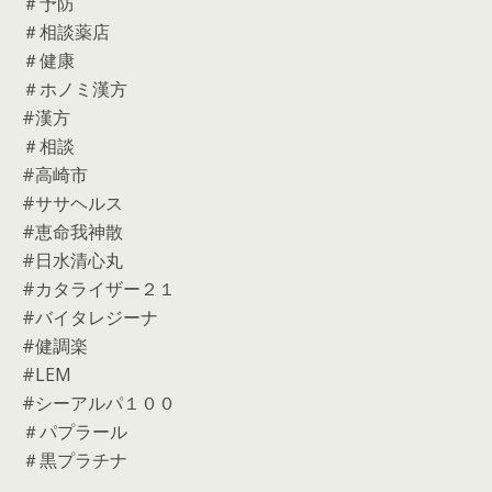
＃予防
＃相談薬店
＃健康
＃ホノミ漢方
#漢方
＃相談
#高崎市
#ササヘルス
#恵命我神散
#日水清心丸
#カタライザー２１
#バイタレジーナ
#健調楽
#LEM
#シーアルパ１００
＃パプラール
＃黒プラチナ