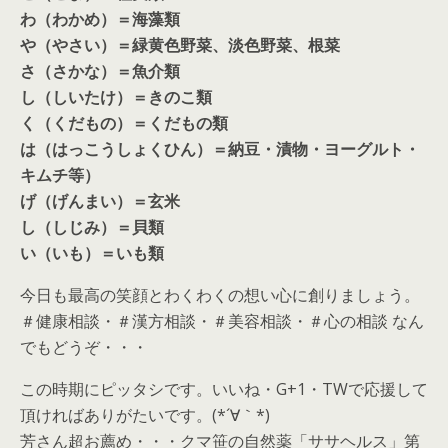
わ（わかめ）＝海藻類
や（やさい）＝緑黄色野菜、淡色野菜、根菜
さ（さかな）＝魚介類
し（しいたけ）＝きのこ類
く（くだもの）＝くだもの類
は（はっこうしょくひん）＝納豆・漬物・ヨーグルト・
キムチ等）
げ（げんまい）＝玄米
し（しじみ）＝貝類
い（いも）＝いも類
今日も最高の笑顔とわくわくの想い心に創りましょう。
＃健康相談・＃漢方相談・＃美容相談・＃心の相談 なん
でもどうぞ・・・
この時期にピッタシです。いいね・G+1・TWで応援して
頂ければありがたいです。(*´∀｀*)
芳さん超お薦め・・・クマ笹の自然薬「ササヘルス」第