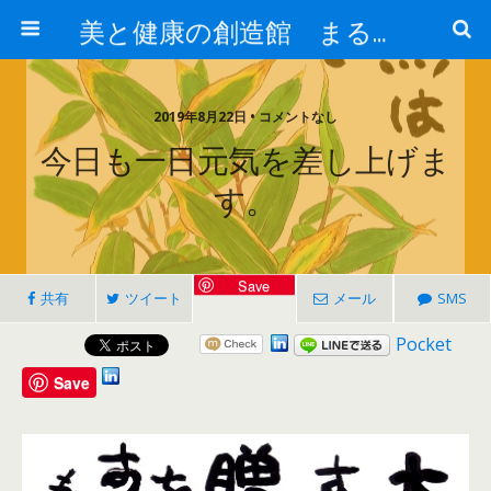
美と健康の創造館 まるとみ薬品 ぐんまの薬屋 芳さんのブログ
2019年8月22日 • コメントなし
今日も一日元気を差し上げま
す。
Save
共有
ツイート
メール
SMS
Pocket
Save