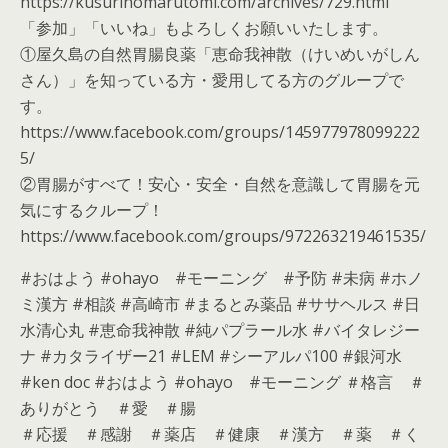
https://kusurinomarutomi.com/archives/729.html
「参加」「いいね」もよろしくお願いいたします。
①屋久島の自然胃腸良薬「恵命我神散（けいめいがしん
さん）」を知っている方・愛用してる方のグループで
す。
https://www.facebook.com/groups/145977978099222
5/
②胃腸がすべて！安心・安全・自然を意識して胃腸を元
気にするクループ！
https://www.facebook.com/groups/972263219461535/
#おはよう #ohayo #モーニング #予防 #未病 #ホノ
ミ漢方 #相談 #高崎市 #まるとみ薬品 #ササヘルス #日
水清心丸 #恵命我神散 #純パプラール水 #バイタレジー
ナ #カタライザー21 #LEM #シーアルパ100 #銀河水
#ken doc #おはよう #ohayo #モーニング ＃格言 ＃
ありがとう ＃愛 ＃腸
＃応援 ＃感謝 ＃薬店 ＃健康 ＃漢方 ＃薬 ＃く