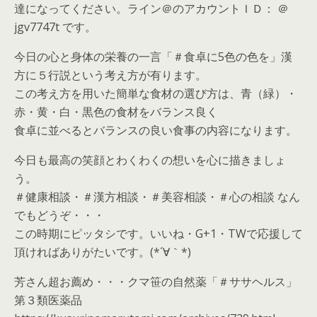
達になってください。ライン＠のアカウントＩＤ： ＠
jgv7747t です。
今日の心と身体の栄養の一言「＃食卓に5色の色を」漢
方に５行説という考え方が有ります。
この考え方を用いた簡単な食材の選び方は、青（緑）・
赤・黄・白・黒色の食材をバランス良く
食卓に並べるとバランスの良い食事の内容になります。
今日も最高の笑顔とわくわくの想いを心に描きましょ
う。
＃健康相談・＃漢方相談・＃美容相談・＃心の相談 なん
でもどうぞ・・・
この時期にピッタシです。いいね・G+1・TWで応援して
頂ければありがたいです。(*´∀｀*)
芳さん超お薦め・・・クマ笹の自然薬「＃ササヘルス」
第３類医薬品