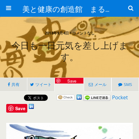
美と健康の創造館 まるとみ薬品 ぐんまの薬屋 芳さんのブログ
2018年9月4日 • コメントなし
今日も一日元気を差し上げま
す。
Save
共有
ツイート
メール
SMS
Pocket
Save