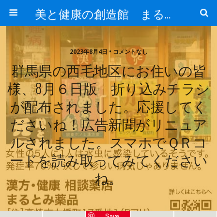
美と健康の創造館 まるとみ薬品 ぐんまの薬屋 芳さんのブログ
2023年8月4日 • コメントなし
群馬県の西毛地区にお住いの皆
様、8月６日版 折り込みチラシ
が配布されました。応援してく
ださいね！広告新聞がリニュア
ルされました。スマホでＱＲコ
ードを読み取ってみてください
ね。
Save