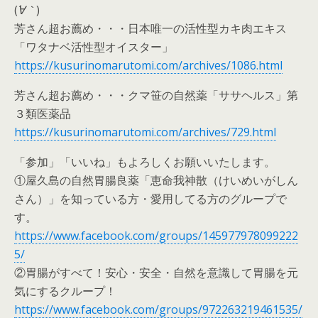
(
´∀｀
)
芳さん超お薦め・・・日本唯一の活性型カキ肉エキス
「ワタナベ活性型オイスター」
https://kusurinomarutomi.com/archives/1086.html
芳さん超お薦め・・・クマ笹の自然薬「ササヘルス」第
３類医薬品
https://kusurinomarutomi.com/archives/729.html
「参加」「いいね」もよろしくお願いいたします。
①屋久島の自然胃腸良薬「恵命我神散（けいめいがしん
さん）」を知っている方・愛用してる方のグループで
す。
https://www.facebook.com/groups/145977978099222
5/
②胃腸がすべて！安心・安全・自然を意識して胃腸を元
気にするクループ！
https://www.facebook.com/groups/972263219461535/