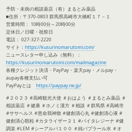
予防・未病の相談薬店（有）まるとみ薬品
■住所：〒370-0803 群馬県高崎市大橋町１７－１
営業時間： 10時00分～20時00分
定休日／日曜・祝祭日
電話： 027-327-2220
サイト：
https://kusurinomarutomi.com/
ニュースレター申し込み（無料）：
https://kusurinomarutomi.com/mailmagazine
各種クレジット決済・PayPay・楽天pay・メルpay・
aupay各種支払い可
PayPayとは
https://paypay.ne.jp/
#２０２３ #高崎観光大使 ＃おはよう ＃まるとみ薬品 ＃
相談薬店 ＃健康 ＃ホノミ漢方 ＃相談 ＃群馬県 #高崎市
#ササヘルス #恵命我神散 #健創清心丸 #健創清心液 #
健創清心顆粒 #カタライザー２１ #バイタレジーナ #健
調楽 #LEM #シーアルパ１００ ＃純パプラール水 ＃オ