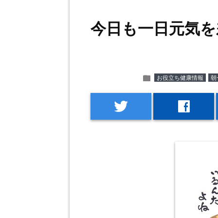
今日も一日元気を
folder
お役立ち健康情報
朝
twitter
facebook