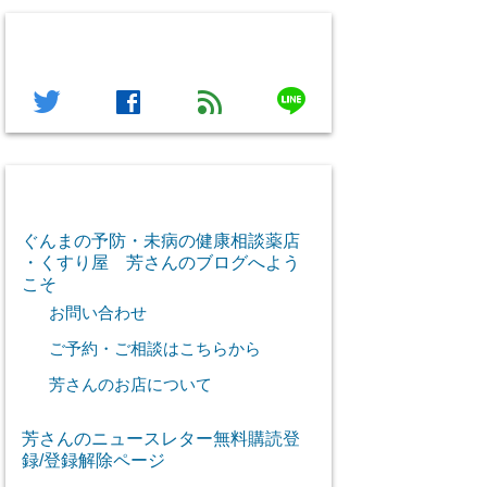
フォローする
line
twitter
facebook
feed
芳さん感謝のご挨拶
ぐんまの予防・未病の健康相談薬店
・くすり屋 芳さんのブログへよう
こそ
お問い合わせ
ご予約・ご相談はこちらから
芳さんのお店について
芳さんのニュースレター無料購読登
録/登録解除ページ