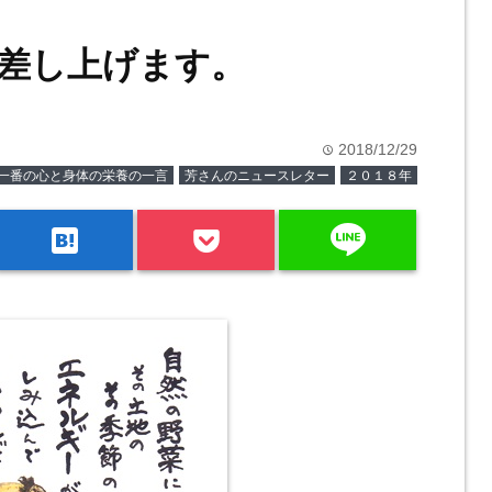
差し上げます。
2018/12/29
time
一番の心と身体の栄養の一言
芳さんのニュースレター
２０１８年
line
hatenabookmark