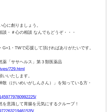
い心に創りましょう。
相談・＃心の相談 なんでもどうぞ・・・
G+1・TWで応援して頂ければありがたいです。
然薬「ササヘルス」第３類医薬品
ives/729.html
願いいたします。
神散（けいめいがしんさん）」を知っている方・
/1459779780992225/
然を意識して胃腸を元気にするクループ！
/972263219461535/