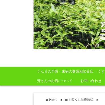
安心・安全・自然をテーマに身体に良いも
ぐんまの予防・未病の健康相談薬店 ・く
芳さんのお店について
お問い合わせ
Home
»
お役立ち健康情報
»
home
folder