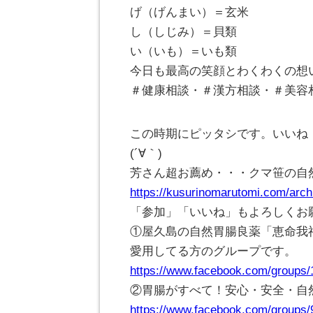
げ（げんまい）＝玄米
し（しじみ）＝貝類
い（いも）＝いも類
今日も最高の笑顔とわくわくの想
＃健康相談・＃漢方相談・＃美容
この時期にピッタシです。いいね・
(
´∀｀
)
芳さん超お薦め・・・クマ笹の自
https://kusurinomarutomi.com/arch
「参加」「いいね」もよろしくお
①屋久島の自然胃腸良薬「恵命我
愛用してる方のグループです。
https://www.facebook.com/groups
②胃腸がすべて！安心・安全・自
https://www.facebook.com/groups