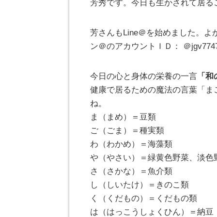
芳秀です。今日も生かされて居る
芳さんもLine＠を始めました。よ
ン＠のアカウントＩＤ： ＠jgv774
今日の心と身体の栄養の一言
「和
健康で居るための魔法の言葉「ま
ね。
ま（まめ）＝豆類
ご（ごま）＝種実類
わ（わかめ）＝海藻類
や（やさい）＝緑黄色野菜、淡色
さ（さかな）＝魚介類
し（しいたけ）＝きのこ類
く（くだもの）＝くだもの類
は（はっこうしょくひん）＝納豆