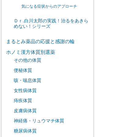
気になる症状からのアプローチ
Ｄｒ.白川太郎の実践！治るをあきら
めない！シリーズ
まるとみ薬品の応援と感謝の輪
ホノミ漢方体質別選薬
その他の体質
便秘体質
咳・喘息体質
女性病体質
痔疾体質
皮膚病体質
神経痛・リュウマチ体質
糖尿病体質