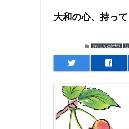
大和の心、持って
folder
お役立ち健康情報
朝
twitter
facebook