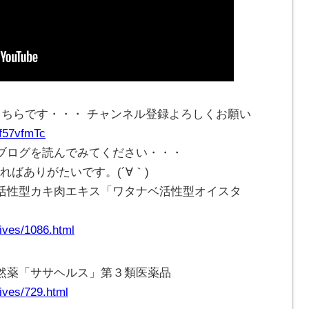
こちらです・・・ チャンネル登録よろしくお願い
Cf57vfmTc
ブログを読んでみてください・・・
ければありがたいです。(
´∀｀
)
活性型カキ肉エキス「ワタナベ活性型オイスタ
ives/1086.html
然薬「ササヘルス」第３類医薬品
ives/729.html