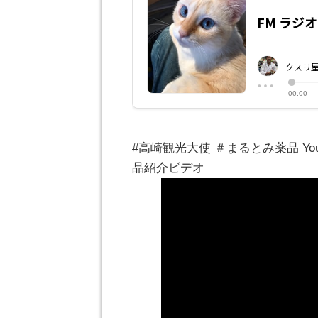
#高崎観光大使 ＃まるとみ薬品 Y
品紹介ビデオ