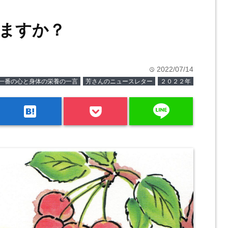
ますか？
2022/07/14
time
一番の心と身体の栄養の一言
芳さんのニュースレター
２０２２年
line
hatenabookmark