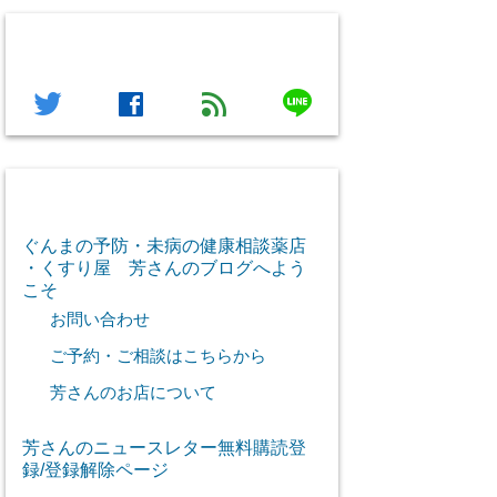
フォローする
line
twitter
facebook
feed
芳さん感謝のご挨拶
ぐんまの予防・未病の健康相談薬店
・くすり屋 芳さんのブログへよう
こそ
お問い合わせ
ご予約・ご相談はこちらから
芳さんのお店について
芳さんのニュースレター無料購読登
録/登録解除ページ