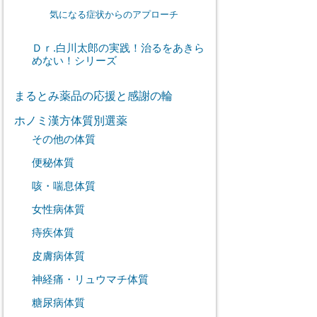
気になる症状からのアプローチ
Ｄｒ.白川太郎の実践！治るをあきら
めない！シリーズ
まるとみ薬品の応援と感謝の輪
ホノミ漢方体質別選薬
その他の体質
便秘体質
咳・喘息体質
女性病体質
痔疾体質
皮膚病体質
神経痛・リュウマチ体質
糖尿病体質