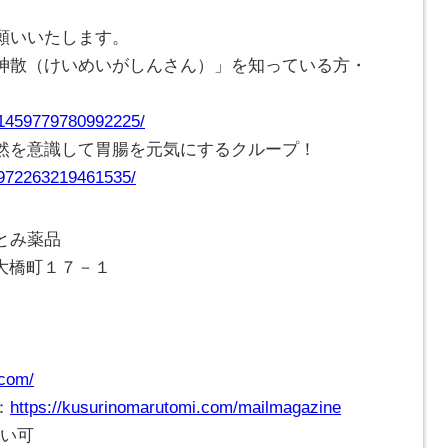
願いいたします。
神散（けいめいがしんさん）」を知っている方・
/1459779780992225/
然を意識して胃腸を元気にするクループ！
/972263219461535/
とみ薬品
崎市大橋町１７－１
.com/
：
https://kusurinomarutomi.com/mailmagazine
払い可