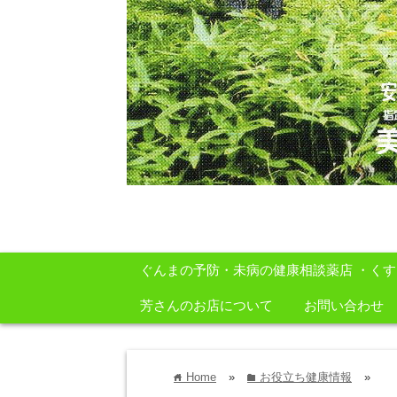
安心・安全・自然をテーマに身体に良いも
ぐんまの予防・未病の健康相談薬店 ・く
芳さんのお店について
お問い合わせ
Home
»
お役立ち健康情報
»
home
folder