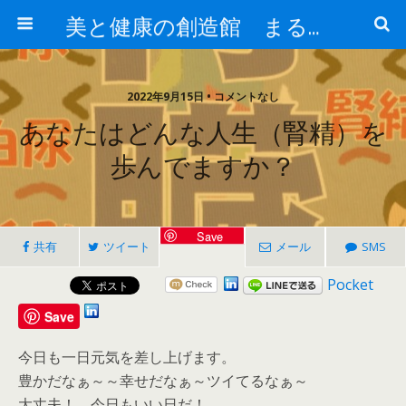
美と健康の創造館 まるとみ薬品 ぐんまの薬屋 芳さんのブログ
2022年9月15日 • コメントなし
あなたはどんな人生（腎精）を
歩んでますか？
Save
共有
ツイート
メール
SMS
Pocket
Save
今日も一日元気を差し上げます。
豊かだなぁ～～幸せだなぁ～ツイてるなぁ～
大丈夫！ 今日もいい日だ！