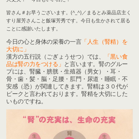
皆さん＃お早うございます。(^_^)／まるとみ薬品店主く
すり屋芳さんこと飯塚芳秀です。今日も生かされて居る
ことに感謝いたします。
今日の心と身体の栄養の一言
「人生（腎精）を
大切に」
漢方の五行説（ごぎょうせつ）では、
「黒い食
品は腎の力をつける」
と言います。腎のグルー
プには、腎臓・膀胱・生殖器（男女）・耳・
骨・歯・髪・脳・足腰・肛門・尿道・睡眠・不
安感（恐）が関連してきます。腎精は３０代が
ピークと言われております。腎精を大切にした
いものですね。