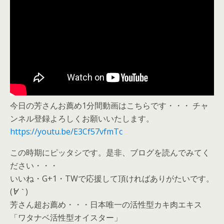
今日の芳さんお薦め1分間動画はこちらです・・・ チャ
ンネル登録よろしくお願いいたします。
https://youtu.be/E3Cf57vfmTc
この時期にピッタシです。是非、ブログを読んでみてく
ださい・・・
いいね・G+1・TWで応援して頂ければありがたいです。
(
´∀｀
)
芳さん超お薦め・・・日本唯一の活性型カキ肉エキス
「ワタナベ活性型オイスター」