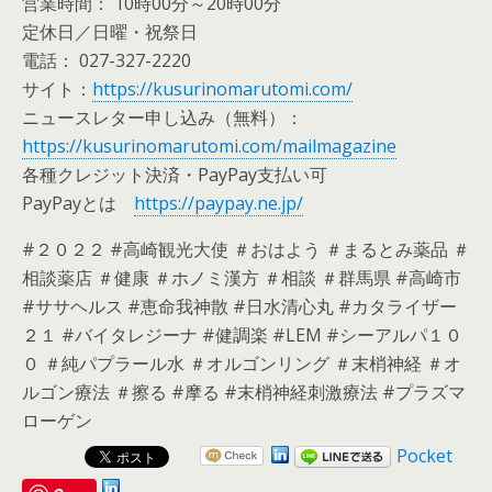
営業時間： 10時00分～20時00分
定休日／日曜・祝祭日
電話： 027-327-2220
サイト：
https://kusurinomarutomi.com/
ニュースレター申し込み（無料）：
https://kusurinomarutomi.com/mailmagazine
各種クレジット決済・PayPay支払い可
PayPayとは
https://paypay.ne.jp/
#２０２２ #高崎観光大使 ＃おはよう ＃まるとみ薬品 ＃
相談薬店 ＃健康 ＃ホノミ漢方 ＃相談 ＃群馬県 #高崎市
#ササヘルス #恵命我神散 #日水清心丸 #カタライザー
２１ #バイタレジーナ #健調楽 #LEM #シーアルパ１０
０ ＃純パプラール水 ＃オルゴンリング ＃末梢神経 ＃オ
ルゴン療法 ＃擦る #摩る #末梢神経刺激療法 #プラズマ
ローゲン
Pocket