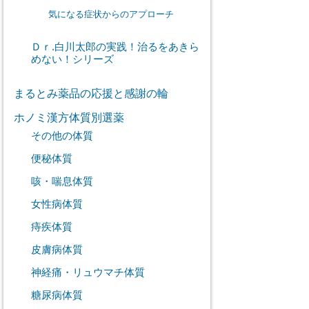
気になる症状からのアプローチ
Ｄｒ.白川太郎の実践！治るをあきら
めない！シリーズ
まるとみ薬品の応援と感謝の輪
ホノミ漢方体質別選薬
その他の体質
便秘体質
咳・喘息体質
女性病体質
痔疾体質
皮膚病体質
神経痛・リュウマチ体質
糖尿病体質