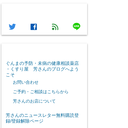
フォローする
line
twitter
facebook
feed
芳さん感謝のご挨拶
ぐんまの予防・未病の健康相談薬店
・くすり屋 芳さんのブログへよう
こそ
お問い合わせ
ご予約・ご相談はこちらから
芳さんのお店について
芳さんのニュースレター無料購読登
録/登録解除ページ