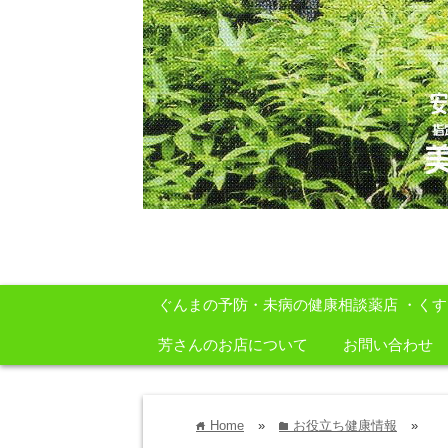
安心・安全・自然をテーマに身体に良いも
ぐんまの予防・未病の健康相談薬店 ・く
芳さんのお店について
お問い合わせ
Home
»
お役立ち健康情報
»
home
folder