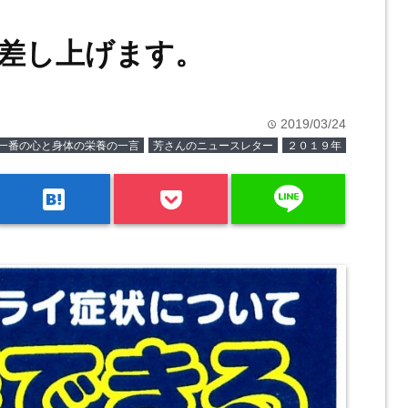
差し上げます。
2019/03/24
time
一番の心と身体の栄養の一言
芳さんのニュースレター
２０１９年
line
hatenabookmark