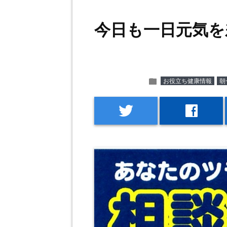
今日も一日元気を
folder
お役立ち健康情報
朝
twitter
facebook