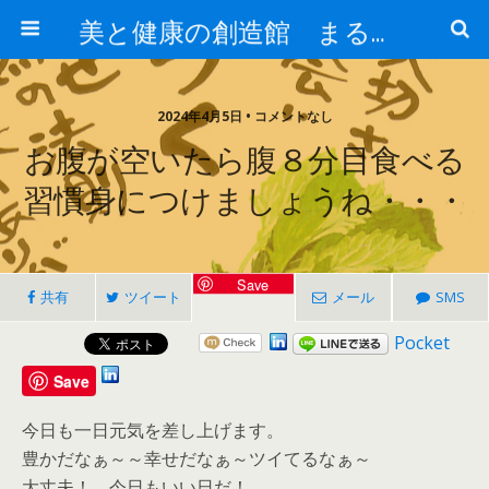
美と健康の創造館 まるとみ薬品 ぐんまの薬屋 芳さんのブログ
2024年4月5日 • コメントなし
お腹が空いたら腹８分目食べる
習慣身につけましょうね・・・
Save
共有
ツイート
メール
SMS
Pocket
Save
今日も一日元気を差し上げます。
豊かだなぁ～～幸せだなぁ～ツイてるなぁ～
大丈夫！ 今日もいい日だ！