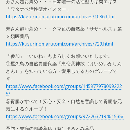
芳さん超お薦め・・・日本唯一の活性型カキ肉エキス
「ワタナベ活性型オイスター」
https://kusurinomarutomi.com/archives/1086.html
芳さん超お薦め・・・クマ笹の自然薬「ササヘルス」第
３類医薬品
https://kusurinomarutomi.com/archives/729.html
「参加」「いいね」もよろしくお願いいたします。
①屋久島の自然胃腸良薬「恵命我神散（けいめいがしん
さん）」を知っている方・愛用してる方のグループで
す。
https://www.facebook.com/groups/145977978099222
5/
②胃腸がすべて！安心・安全・自然を意識して胃腸を元
気にするクループ！
https://www.facebook.com/groups/972263219461535/
予防・未病の相談薬店（有）まるとみ薬品