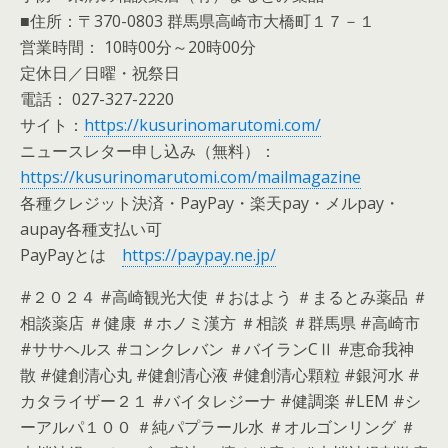
■住所：〒370-0803 群馬県高崎市大橋町１７－１
営業時間： 10時00分～20時00分
定休日／日曜・祝祭日
電話： 027-327-2220
サイト：
https://kusurinomarutomi.com/
ニュースレター申し込み（無料）：
https://kusurinomarutomi.com/mailmagazine
各種クレジット決済・PayPay・楽天pay・メルpay・
aupay各種支払い可
PayPayとは
https://paypay.ne.jp/
#２０２４ #高崎観光大使 ＃おはよう ＃まるとみ薬品 ＃
相談薬店 ＃健康 ＃ホノミ漢方 ＃相談 ＃群馬県 #高崎市
#ササヘルス #コンクレバン ＃バイランCⅡ #恵命我神
散 #健創清心丸 #健創清心液 #健創清心顆粒 #銀河水 #
カタライザー２１ #バイタレジーナ #健調楽 #LEM #シ
ーアルパ１００ ＃純パプラール水 ＃オルゴンリング ＃