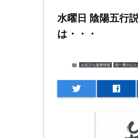
水曜日 陰陽五行
は・・・
folder
お役立ち健康情報
朝一番の心と
twitter
facebook