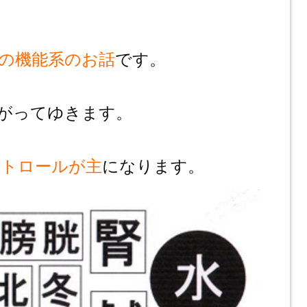
の機能系のお話
です。
がってゆきます。
ントロールが主
になります。