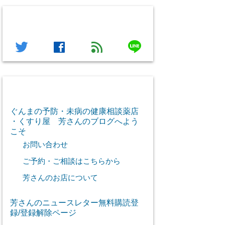
フォローする
line
twitter
facebook
feed
芳さん感謝のご挨拶
ぐんまの予防・未病の健康相談薬店
・くすり屋 芳さんのブログへよう
こそ
お問い合わせ
ご予約・ご相談はこちらから
芳さんのお店について
芳さんのニュースレター無料購読登
録/登録解除ページ