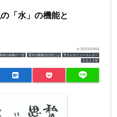
説の「水」の機能と
2023/10/04
time
身体の栄養の一言
漢方の陰陽五行説とは
芳さんのニュースレター
２０２３年
line
hatenabookmark