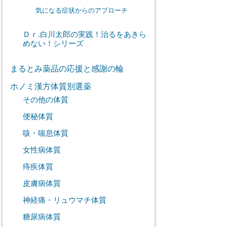
気になる症状からのアプローチ
Ｄｒ.白川太郎の実践！治るをあきら
めない！シリーズ
まるとみ薬品の応援と感謝の輪
ホノミ漢方体質別選薬
その他の体質
便秘体質
咳・喘息体質
女性病体質
痔疾体質
皮膚病体質
神経痛・リュウマチ体質
糖尿病体質