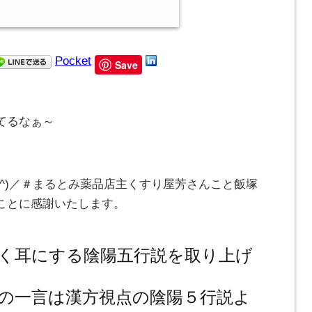
Pocket
Save
てるなぁ～
_^)／＃まるとみ薬品店主くすり屋芳さんこと飯塚
ことに感謝いたします。
く耳にする陰陽五行説を取り上げ
。
の一言は漢方視点の陰陽５行説よ