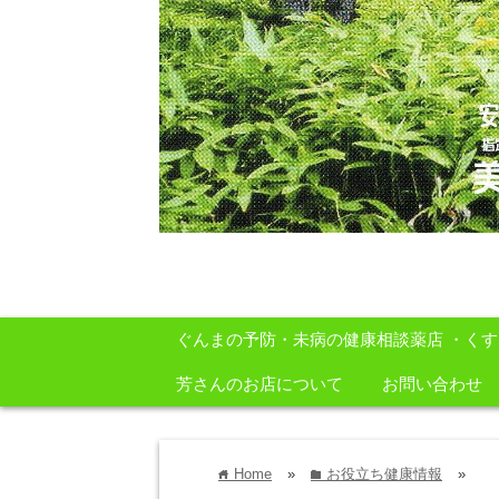
安心・安全・自然をテーマに身体に良いも
ぐんまの予防・未病の健康相談薬店 ・く
芳さんのお店について
お問い合わせ
Home
»
お役立ち健康情報
»
home
folder