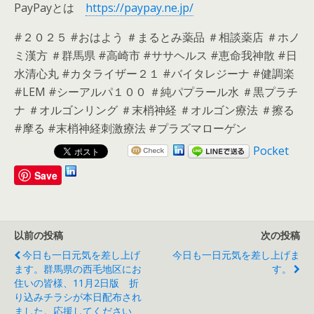
PayPayとは
https://paypay.ne.jp/
#２０２５ #おはよう ＃まるとみ薬品 ＃相談薬店 ＃ホノ
ミ漢方 ＃群馬県 #高崎市 #ササヘルス #恵命我神散 #日
水清心丸 #カタライザー２１ #バイタレジーナ #健調楽
#LEM #シーアルパ１００ ＃純パプラール水 ＃黒プラチ
ナ ＃オルゴンリング ＃末梢神経 ＃オルゴン療法 ＃擦る
#摩る #末梢神経刺激療法 #プラズマローゲン
Pocket
Save
以前の投稿
次の投稿
今日も一日元気を差し上げ
今日も一日元気を差し上げま
ます。群馬県の西毛地区にお
す。
住いの皆様、11月2日版 折
り込みチラシが本日配布され
ました。応援してください