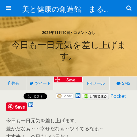
美と健康の創造館 まるとみ薬品 ぐんまの薬屋 芳さんのブログ
2025年11月10日 • コメントなし
今日も一日元気を差し上げま
す。
Save
共有
ツイート
メール
SMS
Pocket
Save
今日も一日元気を差し上げます。
豊かだなぁ～～幸せだなぁ～ツイてるなぁ～
大丈夫！ 今日もいい日だ！