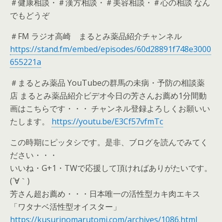
＃健康相談・＃漢方相談・＃美容相談・＃心の相談 なん
でもどうぞ
＃FM ラジオ高崎 まるとみ薬品紹介チャンネル
https://stand.fm/embed/episodes/60d28891f748e3000
655221a
＃まるとみ薬品 YouTubeの群馬の未病・予防の相談薬
店 まるとみ薬品紹介ビデオ今日の芳さんお薦め1分間動
画はこちらです・・・ チャンネル登録よろしくお願いい
たします。
https://youtu.be/E3Cf57vfmTc
この時期にピッタシです。是非、ブログを読んでみてく
ださい・・・
いいね・G+1・TWで応援して頂ければありがたいです。
(´∀｀)
芳さん超お薦め・・・日本唯一の活性型カキ肉エキス
「ワタナベ活性型オイスター」
https://kusurinomarutomi.com/archives/1086.html